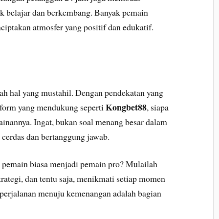
uk belajar dan berkembang. Banyak pemain
ciptakan atmosfer yang positif dan edukatif.
lah hal yang mustahil. Dengan pendekatan yang
Kongbet88
atform yang mendukung seperti
, siapa
ainannya. Ingat, bukan soal menang besar dalam
 cerdas dan bertanggung jawab.
ri pemain biasa menjadi pemain pro? Mulailah
ategi, dan tentu saja, menikmati setiap momen
e, perjalanan menuju kemenangan adalah bagian