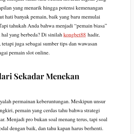
tampilan yang menarik hingga potensi kemenangan
ebut hati banyak pemain, baik yang baru memulai
Tapi tahukah Anda bahwa menjadi “pemain biasa”
 hal yang berbeda? Di sinilah
kongbet88
hadir,
, tetapi juga sebagai sumber tips dan wawasan
gai pemain slot online.
 dari Sekadar Menekan
nyalah permainan keberuntungan. Meskipun unsur
gkiri, pemain yang cerdas tahu bahwa strategi
r. Menjadi pro bukan soal menang terus, tapi soal
dal dengan baik, dan tahu kapan harus berhenti.