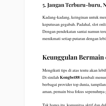
5.
Jangan Terburu-buru, 
Kadang-kadang, keinginan untuk me
keputusan gegabah. Padahal, slot onl
Dengan pendekatan santai namun tere
menikmati setiap putaran dengan lebi
Keunggulan Bermain 
Mengikuti tips di atas tentu akan lebi
Kongbet88
Di sinilah
kembali menunj
berbagai provider top dunia, tampilan
aman, pemain bisa fokus sepenuhnya p
Tak hanya itu, komunitas aktif dan 