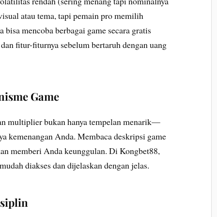
volatilitas rendah (sering menang tapi nominalnya
visual atau tema, tapi pemain pro memilih
a bisa mencoba berbagai game secara gratis
 dan fitur-fiturnya sebelum bertaruh dengan uang
anisme Game
n, dan multiplier bukan hanya tempelan menarik—
lnya kemenangan Anda. Membaca deskripsi game
akan memberi Anda keunggulan. Di Kongbet88,
mudah diakses dan dijelaskan dengan jelas.
siplin