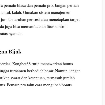
ra pemain biasa dan pemain pro. Jangan pernah
u untuk kalah. Gunakan sistem manajemen
jumlah taruhan per sesi atau menetapkan target
a juga bisa memanfaatkan fitur kontrol
batas nyaman.
an Bijak
 cerdas. Kongbet88 rutin menawarkan bonus
 hingga turnamen berhadiah besar. Namun, jangan
atikan syarat dan ketentuan, termasuk jumlah
nus. Pemain pro tahu cara mengubah bonus