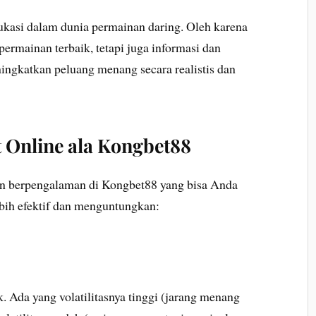
kasi dalam dunia permainan daring. Oleh karena
permainan terbaik, tetapi juga informasi dan
gkatkan peluang menang secara realistis dan
t Online ala Kongbet88
ain berpengalaman di Kongbet88 yang bisa Anda
ebih efektif dan menguntungkan:
ik. Ada yang volatilitasnya tinggi (jarang menang