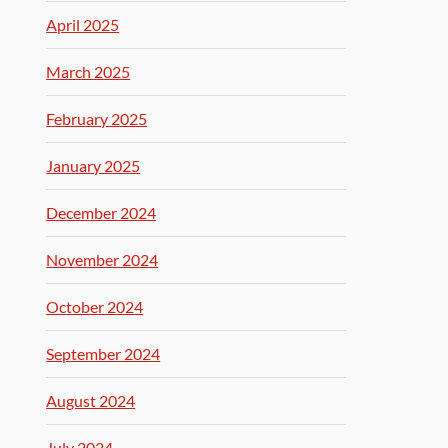
April 2025
March 2025
February 2025
January 2025
December 2024
November 2024
October 2024
September 2024
August 2024
July 2024