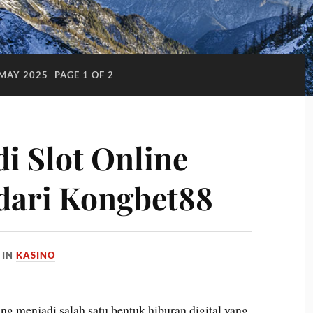
MAY 2025
PAGE 1 OF 2
di Slot Online
dari Kongbet88
IN
KASINO
ng menjadi salah satu bentuk hiburan digital yang