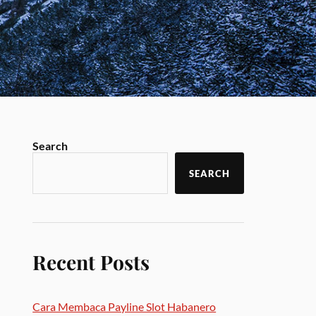
Search
SEARCH
Recent Posts
Cara Membaca Payline Slot Habanero