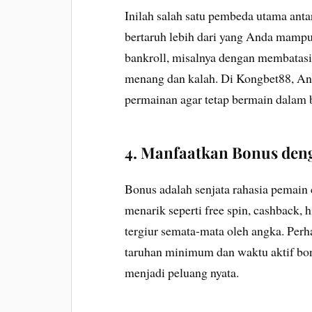
Inilah salah satu pembeda utama anta
bertaruh lebih dari yang Anda mamp
bankroll, misalnya dengan membatasi 
menang dan kalah. Di Kongbet88, And
permainan agar tetap bermain dalam 
4.
Manfaatkan Bonus deng
Bonus adalah senjata rahasia pemain
menarik seperti free spin, cashback,
tergiur semata-mata oleh angka. Perh
taruhan minimum dan waktu aktif bo
menjadi peluang nyata.