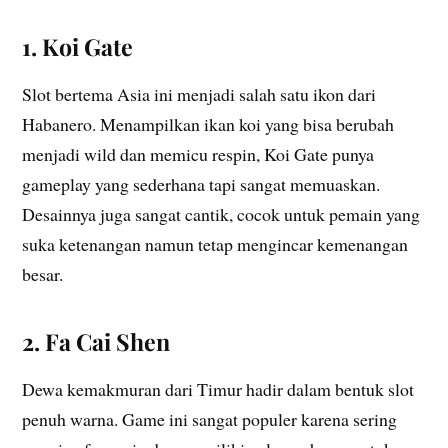
1.
Koi Gate
Slot bertema Asia ini menjadi salah satu ikon dari
Habanero. Menampilkan ikan koi yang bisa berubah
menjadi wild dan memicu respin, Koi Gate punya
gameplay yang sederhana tapi sangat memuaskan.
Desainnya juga sangat cantik, cocok untuk pemain yang
suka ketenangan namun tetap mengincar kemenangan
besar.
2.
Fa Cai Shen
Dewa kemakmuran dari Timur hadir dalam bentuk slot
penuh warna. Game ini sangat populer karena sering