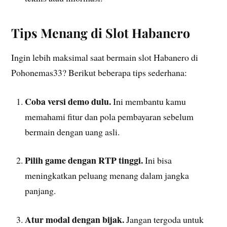
Tips Menang di Slot Habanero
Ingin lebih maksimal saat bermain slot Habanero di
Pohonemas33? Berikut beberapa tips sederhana:
Coba versi demo dulu.
Ini membantu kamu
memahami fitur dan pola pembayaran sebelum
bermain dengan uang asli.
Pilih game dengan RTP tinggi.
Ini bisa
meningkatkan peluang menang dalam jangka
panjang.
Atur modal dengan bijak.
Jangan tergoda untuk