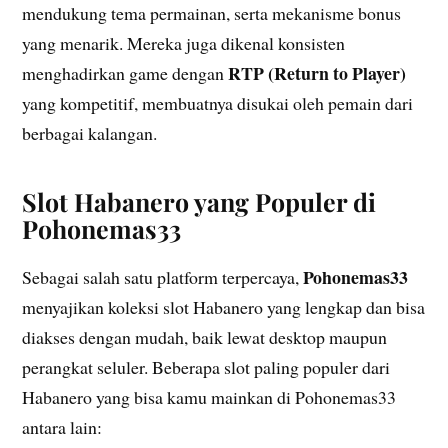
mendukung tema permainan, serta mekanisme bonus
yang menarik. Mereka juga dikenal konsisten
RTP (Return to Player)
menghadirkan game dengan
yang kompetitif, membuatnya disukai oleh pemain dari
berbagai kalangan.
Slot Habanero yang Populer di
Pohonemas33
Pohonemas33
Sebagai salah satu platform terpercaya,
menyajikan koleksi slot Habanero yang lengkap dan bisa
diakses dengan mudah, baik lewat desktop maupun
perangkat seluler. Beberapa slot paling populer dari
Habanero yang bisa kamu mainkan di Pohonemas33
antara lain: