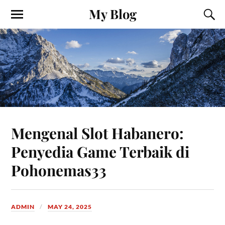
My Blog
Mengenal Slot Habanero:
Penyedia Game Terbaik di
Pohonemas33
ADMIN
MAY 24, 2025