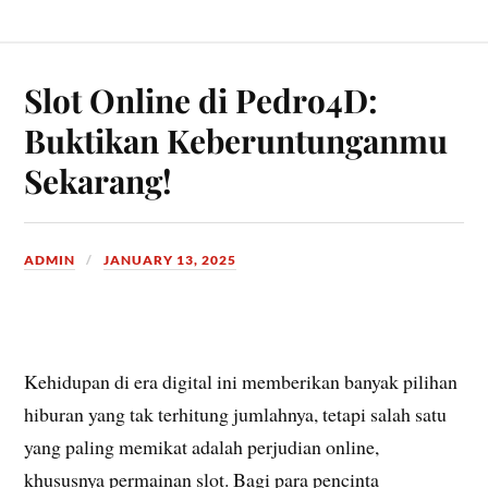
Slot Online di Pedro4D:
Buktikan Keberuntunganmu
Sekarang!
ADMIN
JANUARY 13, 2025
Kehidupan di era digital ini memberikan banyak pilihan
hiburan yang tak terhitung jumlahnya, tetapi salah satu
yang paling memikat adalah perjudian online,
khususnya permainan slot. Bagi para pencinta