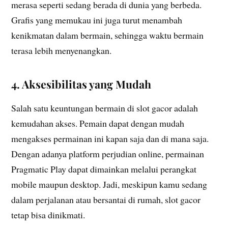
merasa seperti sedang berada di dunia yang berbeda.
Grafis yang memukau ini juga turut menambah
kenikmatan dalam bermain, sehingga waktu bermain
terasa lebih menyenangkan.
4.
Aksesibilitas yang Mudah
Salah satu keuntungan bermain di slot gacor adalah
kemudahan akses. Pemain dapat dengan mudah
mengakses permainan ini kapan saja dan di mana saja.
Dengan adanya platform perjudian online, permainan
Pragmatic Play dapat dimainkan melalui perangkat
mobile maupun desktop. Jadi, meskipun kamu sedang
dalam perjalanan atau bersantai di rumah, slot gacor
tetap bisa dinikmati.