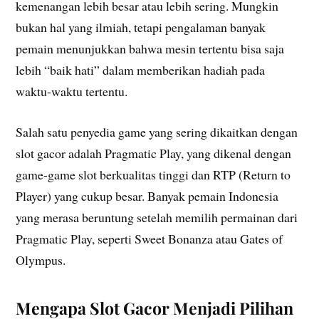
kemenangan lebih besar atau lebih sering. Mungkin
bukan hal yang ilmiah, tetapi pengalaman banyak
pemain menunjukkan bahwa mesin tertentu bisa saja
lebih “baik hati” dalam memberikan hadiah pada
waktu-waktu tertentu.
Salah satu penyedia game yang sering dikaitkan dengan
slot gacor adalah Pragmatic Play, yang dikenal dengan
game-game slot berkualitas tinggi dan RTP (Return to
Player) yang cukup besar. Banyak pemain Indonesia
yang merasa beruntung setelah memilih permainan dari
Pragmatic Play, seperti Sweet Bonanza atau Gates of
Olympus.
Mengapa Slot Gacor Menjadi Pilihan