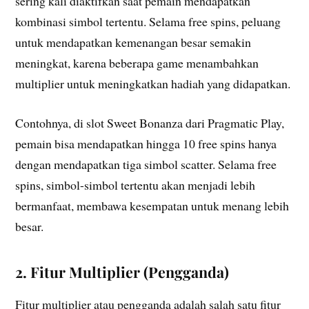
sering kali diaktifkan saat pemain mendapatkan
kombinasi simbol tertentu. Selama free spins, peluang
untuk mendapatkan kemenangan besar semakin
meningkat, karena beberapa game menambahkan
multiplier untuk meningkatkan hadiah yang didapatkan.
Contohnya, di slot Sweet Bonanza dari Pragmatic Play,
pemain bisa mendapatkan hingga 10 free spins hanya
dengan mendapatkan tiga simbol scatter. Selama free
spins, simbol-simbol tertentu akan menjadi lebih
bermanfaat, membawa kesempatan untuk menang lebih
besar.
2. Fitur Multiplier (Pengganda)
Fitur multiplier atau pengganda adalah salah satu fitur