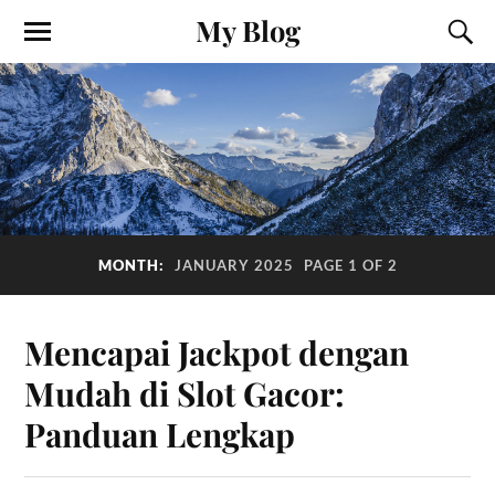
My Blog
MONTH:
JANUARY 2025
PAGE 1 OF 2
Mencapai Jackpot dengan
Mudah di Slot Gacor:
Panduan Lengkap