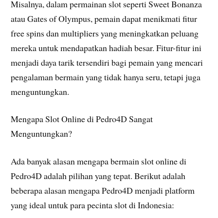
Misalnya, dalam permainan slot seperti Sweet Bonanza
atau Gates of Olympus, pemain dapat menikmati fitur
free spins dan multipliers yang meningkatkan peluang
mereka untuk mendapatkan hadiah besar. Fitur-fitur ini
menjadi daya tarik tersendiri bagi pemain yang mencari
pengalaman bermain yang tidak hanya seru, tetapi juga
menguntungkan.
Mengapa Slot Online di Pedro4D Sangat
Menguntungkan?
Ada banyak alasan mengapa bermain slot online di
Pedro4D adalah pilihan yang tepat. Berikut adalah
beberapa alasan mengapa Pedro4D menjadi platform
yang ideal untuk para pecinta slot di Indonesia: