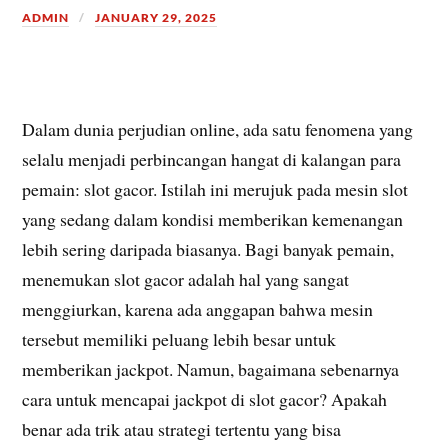
ADMIN
JANUARY 29, 2025
Dalam dunia perjudian online, ada satu fenomena yang
selalu menjadi perbincangan hangat di kalangan para
pemain: slot gacor. Istilah ini merujuk pada mesin slot
yang sedang dalam kondisi memberikan kemenangan
lebih sering daripada biasanya. Bagi banyak pemain,
menemukan slot gacor adalah hal yang sangat
menggiurkan, karena ada anggapan bahwa mesin
tersebut memiliki peluang lebih besar untuk
memberikan jackpot. Namun, bagaimana sebenarnya
cara untuk mencapai jackpot di slot gacor? Apakah
benar ada trik atau strategi tertentu yang bisa