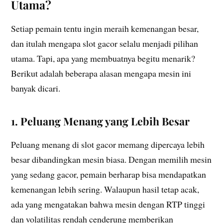
Utama?
Setiap pemain tentu ingin meraih kemenangan besar,
dan itulah mengapa slot gacor selalu menjadi pilihan
utama. Tapi, apa yang membuatnya begitu menarik?
Berikut adalah beberapa alasan mengapa mesin ini
banyak dicari.
1.
Peluang Menang yang Lebih Besar
Peluang menang di slot gacor memang dipercaya lebih
besar dibandingkan mesin biasa. Dengan memilih mesin
yang sedang gacor, pemain berharap bisa mendapatkan
kemenangan lebih sering. Walaupun hasil tetap acak,
ada yang mengatakan bahwa mesin dengan RTP tinggi
dan volatilitas rendah cenderung memberikan