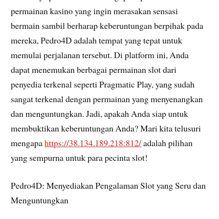
permainan kasino yang ingin merasakan sensasi
bermain sambil berharap keberuntungan berpihak pada
mereka, Pedro4D adalah tempat yang tepat untuk
memulai perjalanan tersebut. Di platform ini, Anda
dapat menemukan berbagai permainan slot dari
penyedia terkenal seperti Pragmatic Play, yang sudah
sangat terkenal dengan permainan yang menyenangkan
dan menguntungkan. Jadi, apakah Anda siap untuk
membuktikan keberuntungan Anda? Mari kita telusuri
mengapa
https://38.134.189.218:812/
adalah pilihan
yang sempurna untuk para pecinta slot!
Pedro4D: Menyediakan Pengalaman Slot yang Seru dan
Menguntungkan