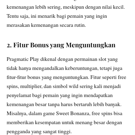
kemenangan lebih sering, meskipun dengan nilai kecil.
Tentu saja, ini menarik bagi pemain yang ingin
merasakan kemenangan secara rutin.
2.
Fitur Bonus yang Menguntungkan
Pragmatic Play dikenal dengan permainan slot yang
tidak hanya mengandalkan keberuntungan, tetapi juga
fitur-fitur bonus yang menguntungkan. Fitur seperti free
spins, multiplier, dan simbol wild sering kali menjadi
penyelamat bagi pemain yang ingin mendapatkan
kemenangan besar tanpa harus bertaruh lebih banyak.
Misalnya, dalam game Sweet Bonanza, free spins bisa
memberikan kesempatan untuk menang besar dengan
pengganda yang sangat tinggi.