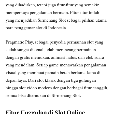
yang dihadirkan, tetapi juga fitur-fitur yang semakin
memperkaya pengalaman bermain. Fitur-fitur inilah
yang menjadikan Sirmenang Slot sebagai pilihan utama
para penggemar slot di Indonesia.
Pragmatic Play, sebagai penyedia permainan slot yang
sudah sangat dikenal, telah merancang permainan
dengan grafis memukau, animasi halus, dan efek suara
yang mendalam. Setiap game menawarkan pengalaman
visual yang membuat pemain betah berlama-lama di
depan layar. Dari slot klasik dengan tiga gulungan
hingga slot video modern dengan berbagai fitur canggih,
semua bisa ditemukan di Sirmenang Slot.
Fitur Unggulan di Slot Online