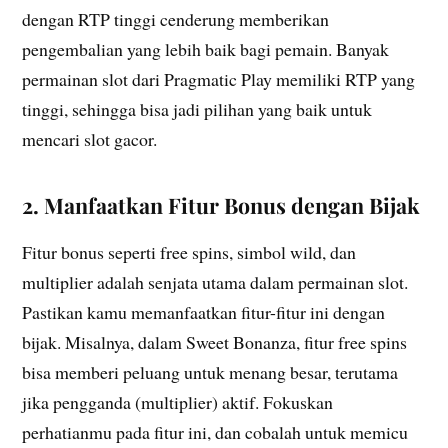
dengan RTP tinggi cenderung memberikan
pengembalian yang lebih baik bagi pemain. Banyak
permainan slot dari Pragmatic Play memiliki RTP yang
tinggi, sehingga bisa jadi pilihan yang baik untuk
mencari slot gacor.
2.
Manfaatkan Fitur Bonus dengan Bijak
Fitur bonus seperti free spins, simbol wild, dan
multiplier adalah senjata utama dalam permainan slot.
Pastikan kamu memanfaatkan fitur-fitur ini dengan
bijak. Misalnya, dalam Sweet Bonanza, fitur free spins
bisa memberi peluang untuk menang besar, terutama
jika pengganda (multiplier) aktif. Fokuskan
perhatianmu pada fitur ini, dan cobalah untuk memicu