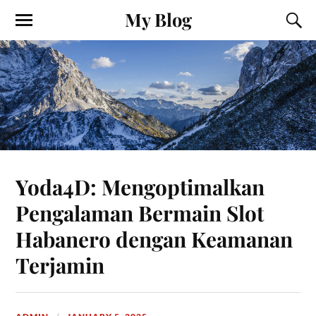
My Blog
Yoda4D: Mengoptimalkan
Pengalaman Bermain Slot
Habanero dengan Keamanan
Terjamin