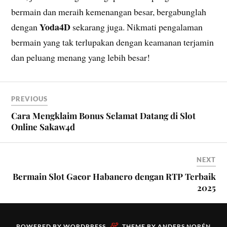
bermain dan meraih kemenangan besar, bergabunglah
Yoda4D
dengan
sekarang juga. Nikmati pengalaman
bermain yang tak terlupakan dengan keamanan terjamin
dan peluang menang yang lebih besar!
PREVIOUS
Cara Mengklaim Bonus Selamat Datang di Slot
Online Sakaw4d
NEXT
Bermain Slot Gacor Habanero dengan RTP Terbaik
2025
&
POWERED BY
WORDPRESS
THEME BY
ANDERS NORÉN