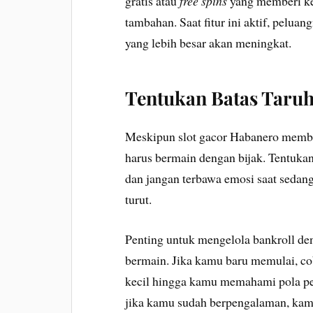
gratis atau
free spins
yang memberi ke
tambahan. Saat fitur ini aktif, pel
yang lebih besar akan meningkat.
Tentukan Batas Taruh
Meskipun slot gacor Habanero membe
harus bermain dengan bijak. Tentuka
dan jangan terbawa emosi saat sedan
turut.
Penting untuk mengelola bankroll den
bermain. Jika kamu baru memulai, co
kecil hingga kamu memahami pola pe
jika kamu sudah berpengalaman, kamu