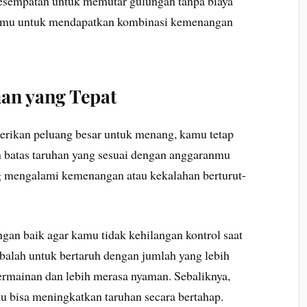
sempatan untuk memutar gulungan tanpa biaya
uangmu untuk mendapatkan kombinasi kemenangan
an yang Tepat
rikan peluang besar untuk menang, kamu tetap
n batas taruhan yang sesuai dengan anggaranmu
g mengalami kemenangan atau kekalahan berturut-
gan baik agar kamu tidak kehilangan kontrol saat
balah untuk bertaruh dengan jumlah yang lebih
rmainan dan lebih merasa nyaman. Sebaliknya,
 bisa meningkatkan taruhan secara bertahap.