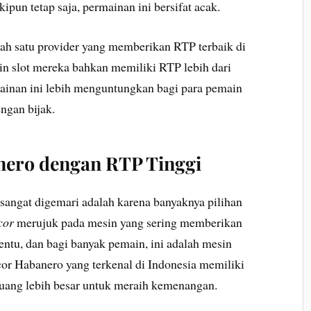
pun tetap saja, permainan ini bersifat acak.
ah satu provider yang memberikan RTP terbaik di
in slot mereka bahkan memiliki RTP lebih dari
inan ini lebih menguntungkan bagi para pemain
ngan bijak.
anero dengan RTP Tinggi
sangat digemari adalah karena banyaknya pilihan
cor
merujuk pada mesin yang sering memberikan
ntu, dan bagi banyak pemain, ini adalah mesin
acor Habanero yang terkenal di Indonesia memiliki
luang lebih besar untuk meraih kemenangan.