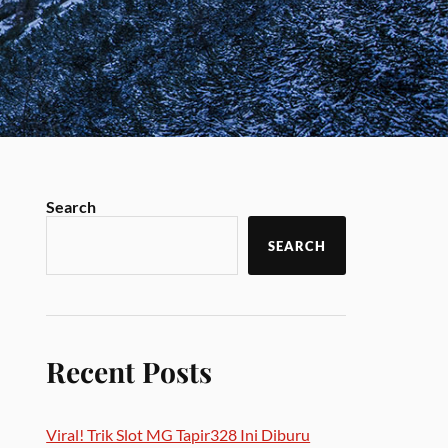
Search
SEARCH
Recent Posts
Viral! Trik Slot MG Tapir328 Ini Diburu