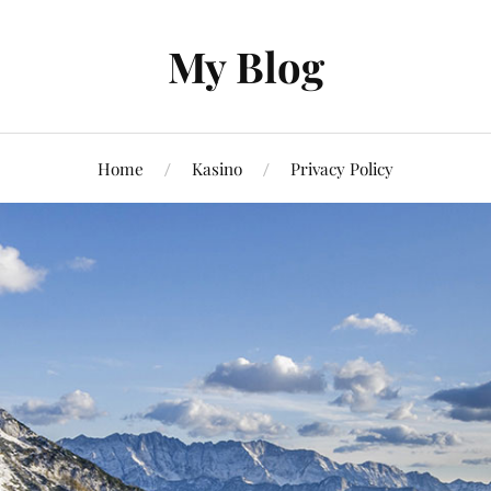
My Blog
Home
Kasino
Privacy Policy