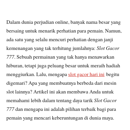
Dalam dunia perjudian online, banyak nama besar yang
bersaing untuk menarik perhatian para pemain. Namun,
ada satu yang selalu mencuri perhatian dengan janji
kemenangan yang tak terhitung jumlahnya:
Slot Gacor
777
. Sebuah permainan yang tak hanya menawarkan
hiburan, tetapi juga peluang besar untuk meraih hadiah
menggiurkan. Lalu, mengapa
slot gacor hari ini
begitu
digemari? Apa yang membuatnya berbeda dari mesin
slot lainnya? Artikel ini akan membawa Anda untuk
memahami lebih dalam tentang daya tarik
Slot Gacor
777
dan mengapa ini adalah pilihan terbaik bagi para
pemain yang mencari keberuntungan di dunia maya.