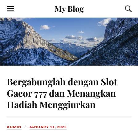
My Blog
Bergabunglah dengan Slot
Gacor 777 dan Menangkan
Hadiah Menggiurkan
ADMIN
JANUARY 11, 2025