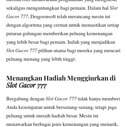
sekaligus menguntungkan bagi pemain. Dalam hal
Slot
Gacor 777
, Dragoonsoft telah merancang mesin ini
dengan algoritma yang cermat untuk memastikan setiap
putaran gulungan memberikan peluang kemenangan
yang lebih besar bagi pemain. Inilah yang menjadikan
Slot Gacor 777
pilihan utama bagi mereka yang mencari
peluang menang yang lebih tinggi.
Menangkan Hadiah Menggiurkan di
Slot Gacor 777
Bergabung dengan
Slot Gacor 777
tidak hanya memberi
Anda kesempatan untuk bersenang-senang, tetapi juga
peluang untuk meraih hadiah besar. Mesin ini
menawarkan berbagai jenis kemenangan yang menarik,