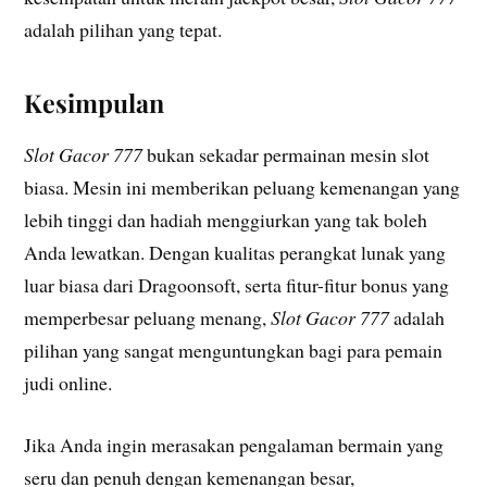
adalah pilihan yang tepat.
Kesimpulan
Slot Gacor 777
bukan sekadar permainan mesin slot
biasa. Mesin ini memberikan peluang kemenangan yang
lebih tinggi dan hadiah menggiurkan yang tak boleh
Anda lewatkan. Dengan kualitas perangkat lunak yang
luar biasa dari Dragoonsoft, serta fitur-fitur bonus yang
memperbesar peluang menang,
Slot Gacor 777
adalah
pilihan yang sangat menguntungkan bagi para pemain
judi online.
Jika Anda ingin merasakan pengalaman bermain yang
seru dan penuh dengan kemenangan besar,