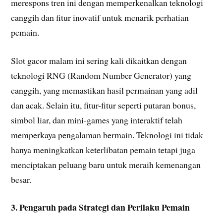
merespons tren ini dengan memperkenalkan teknologi
canggih dan fitur inovatif untuk menarik perhatian
pemain.
Slot gacor malam ini sering kali dikaitkan dengan
teknologi RNG (Random Number Generator) yang
canggih, yang memastikan hasil permainan yang adil
dan acak. Selain itu, fitur-fitur seperti putaran bonus,
simbol liar, dan mini-games yang interaktif telah
memperkaya pengalaman bermain. Teknologi ini tidak
hanya meningkatkan keterlibatan pemain tetapi juga
menciptakan peluang baru untuk meraih kemenangan
besar.
3. Pengaruh pada Strategi dan Perilaku Pemain