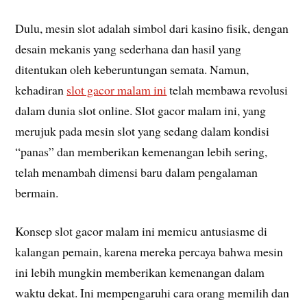
Dulu, mesin slot adalah simbol dari kasino fisik, dengan
desain mekanis yang sederhana dan hasil yang
ditentukan oleh keberuntungan semata. Namun,
kehadiran
slot gacor malam ini
telah membawa revolusi
dalam dunia slot online. Slot gacor malam ini, yang
merujuk pada mesin slot yang sedang dalam kondisi
“panas” dan memberikan kemenangan lebih sering,
telah menambah dimensi baru dalam pengalaman
bermain.
Konsep slot gacor malam ini memicu antusiasme di
kalangan pemain, karena mereka percaya bahwa mesin
ini lebih mungkin memberikan kemenangan dalam
waktu dekat. Ini mempengaruhi cara orang memilih dan