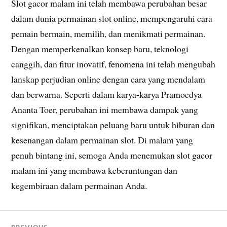
Slot gacor malam ini telah membawa perubahan besar
dalam dunia permainan slot online, mempengaruhi cara
pemain bermain, memilih, dan menikmati permainan.
Dengan memperkenalkan konsep baru, teknologi
canggih, dan fitur inovatif, fenomena ini telah mengubah
lanskap perjudian online dengan cara yang mendalam
dan berwarna. Seperti dalam karya-karya Pramoedya
Ananta Toer, perubahan ini membawa dampak yang
signifikan, menciptakan peluang baru untuk hiburan dan
kesenangan dalam permainan slot. Di malam yang
penuh bintang ini, semoga Anda menemukan slot gacor
malam ini yang membawa keberuntungan dan
kegembiraan dalam permainan Anda.