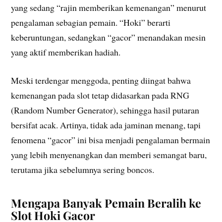
yang sedang “rajin memberikan kemenangan” menurut
pengalaman sebagian pemain. “Hoki” berarti
keberuntungan, sedangkan “gacor” menandakan mesin
yang aktif memberikan hadiah.
Meski terdengar menggoda, penting diingat bahwa
kemenangan pada slot tetap didasarkan pada RNG
(Random Number Generator), sehingga hasil putaran
bersifat acak. Artinya, tidak ada jaminan menang, tapi
fenomena “gacor” ini bisa menjadi pengalaman bermain
yang lebih menyenangkan dan memberi semangat baru,
terutama jika sebelumnya sering boncos.
Mengapa Banyak Pemain Beralih ke
Slot Hoki Gacor