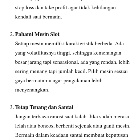
stop loss dan take profit agar tidak kehilangan
kendali saat bermain.
Pahami Mesin Slot
Setiap mesin memiliki karakteristik berbeda. Ada
yang volatilitasnya tinggi, sehingga kemenangan
besar jarang tapi sensasional, ada yang rendah, lebih
sering menang tapi jumlah kecil. Pilih mesin sesuai
gaya bermainmu agar pengalaman lebih
menyenangkan.
Tetap Tenang dan Santai
Jangan terbawa emosi saat kalah. Jika sudah merasa
lelah atau boncos, berhenti sejenak atau ganti mesin.
Bermain dalam keadaan santai membuat keputusan