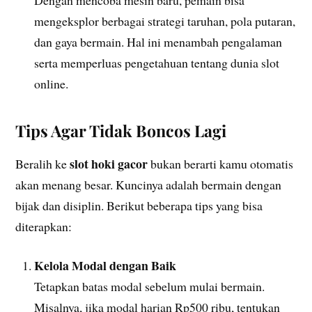
mengeksplor berbagai strategi taruhan, pola putaran,
dan gaya bermain. Hal ini menambah pengalaman
serta memperluas pengetahuan tentang dunia slot
online.
Tips Agar Tidak Boncos Lagi
slot hoki gacor
Beralih ke
bukan berarti kamu otomatis
akan menang besar. Kuncinya adalah bermain dengan
bijak dan disiplin. Berikut beberapa tips yang bisa
diterapkan:
Kelola Modal dengan Baik
Tetapkan batas modal sebelum mulai bermain.
Misalnya, jika modal harian Rp500 ribu, tentukan