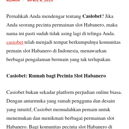
ADMIN
APRIL 6, 2025
Casiobet
Pernahkah Anda mendengar tentang
?
Jika
Anda seorang pecinta permainan slot Habanero, maka
nama ini pasti sudah tidak asing lagi di telinga Anda.
casiobet
telah menjadi tempat berkumpulnya komunitas
pemain slot Habanero di Indonesia, menawarkan
berbagai pengalaman bermain yang tak terlupakan.
Casiobet: Rumah bagi Pecinta Slot Habanero
Casiobet bukan sekadar platform perjudian online biasa.
Dengan antarmuka yang ramah pengguna dan desain
yang intuitif, Casiobet memudahkan pemain untuk
menemukan dan menikmati berbagai permainan slot
Habanero.
Bagi komunitas pecinta slot Habanero di