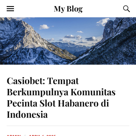
My Blog
Casiobet: Tempat
Berkumpulnya Komunitas
Pecinta Slot Habanero di
Indonesia