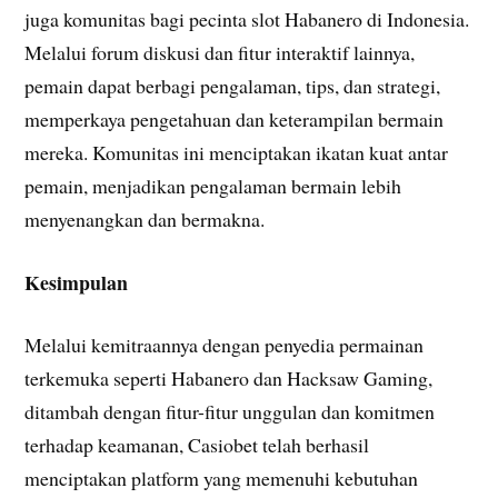
juga komunitas bagi pecinta slot Habanero di Indonesia.
Melalui forum diskusi dan fitur interaktif lainnya,
pemain dapat berbagi pengalaman, tips, dan strategi,
memperkaya pengetahuan dan keterampilan bermain
mereka.
Komunitas ini menciptakan ikatan kuat antar
pemain, menjadikan pengalaman bermain lebih
menyenangkan dan bermakna.
Kesimpulan
Melalui kemitraannya dengan penyedia permainan
terkemuka seperti Habanero dan Hacksaw Gaming,
ditambah dengan fitur-fitur unggulan dan komitmen
terhadap keamanan, Casiobet telah berhasil
menciptakan platform yang memenuhi kebutuhan