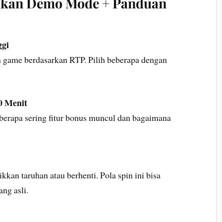
kan Demo Mode + Panduan
ggi
game berdasarkan RTP. Pilih beberapa dengan
.
0 Menit
berapa sering fitur bonus muncul dan bagaimana
kan taruhan atau berhenti. Pola spin ini bisa
ng asli.