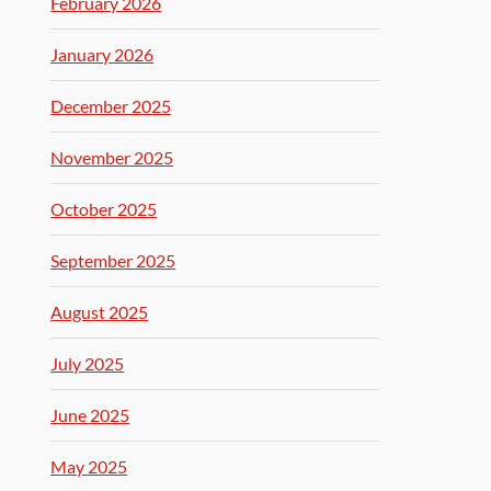
February 2026
January 2026
December 2025
November 2025
October 2025
September 2025
August 2025
July 2025
June 2025
May 2025