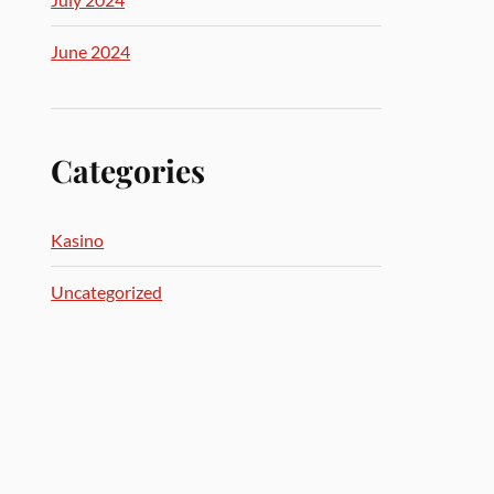
June 2024
Categories
Kasino
Uncategorized