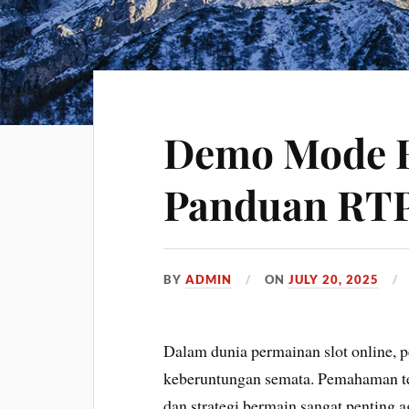
Demo Mode 
Panduan RTP
BY
ADMIN
ON
JULY 20, 2025
Dalam dunia permainan slot online, 
keberuntungan semata. Pemahaman terh
dan strategi bermain sangat penting 