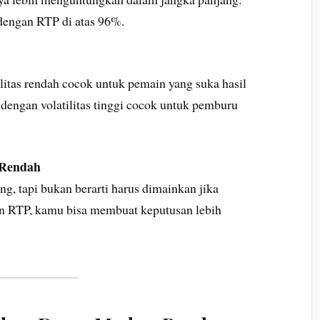
dengan RTP di atas 96%.
ilitas rendah cocok untuk pemain yang suka hasil
 dengan volatilitas tinggi cocok untuk pemburu
 Rendah
 tapi bukan berarti harus dimainkan jika
n RTP, kamu bisa membuat keputusan lebih