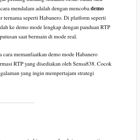
demo
secara mendalam adalah dengan mencoba
er ternama seperti Habanero. Di platform seperti
mudah ke demo mode lengkap dengan panduan RTP
tusan saat bermain di mode real.
na cara memanfaatkan demo mode Habanero
ormasi RTP yang disediakan oleh Sensa838. Cocok
galaman yang ingin mempertajam strategi