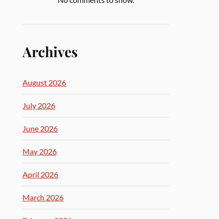
Archives
August 2026
July 2026
June 2026
May 2026
April 2026
March 2026