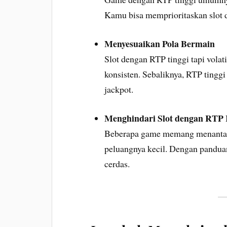
Kamu bisa memprioritaskan slot 
Menyesuaikan Pola Bermain
Slot dengan RTP tinggi tapi volat
konsisten. Sebaliknya, RTP tinggi
jackpot.
Menghindari Slot dengan RTP
Beberapa game memang menantang,
peluangnya kecil. Dengan pandua
cerdas.