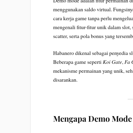
Demo mode adalah fitur permainan di
menggunakan saldo virtual. Fungsi
cara kerja game tanpa perlu mengelua
mengenali fitur-fitur unik dalam slot, 
scatter, serta pola bonus yang tersemb
Habanero dikenal sebagai penyedia sl
Beberapa game seperti
Koi Gate
,
Fa 
mekanisme permainan yang unik, seh
disarankan.
Mengapa Demo Mode 