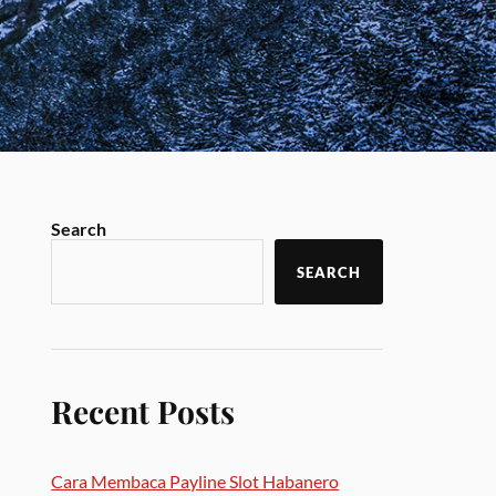
Search
SEARCH
Recent Posts
Cara Membaca Payline Slot Habanero