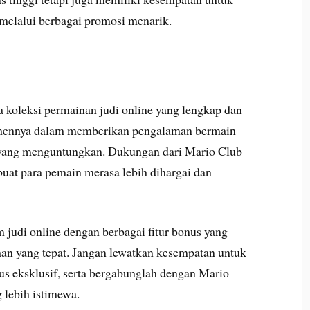
elalui berbagai promosi menarik.
 koleksi permainan judi online yang lengkap dan
mitmennya dalam memberikan pengalaman bermain
s yang menguntungkan. Dukungan dari Mario Club
uat para pemain merasa lebih dihargai dan
m judi online dengan berbagai fitur bonus yang
an yang tepat. Jangan lewatkan kesempatan untuk
s eksklusif, serta bergabunglah dengan Mario
lebih istimewa.