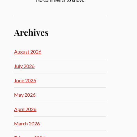
Archives
August 2026
July 2026
June 2026
May 2026
April 2026
March 2026