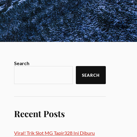
Search
SEARCH
Recent Posts
Viral! Trik Slot MG Tapir328 Ini Diburu