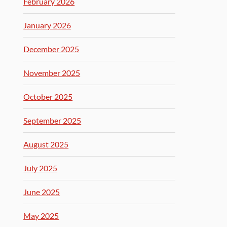
February 2026
January 2026
December 2025
November 2025
October 2025
September 2025
August 2025
July 2025
June 2025
May 2025