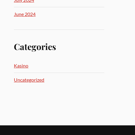
June 2024
Categories
Kasino
Uncategorized