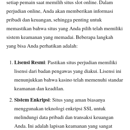
setiap pemain saat memilih situs slot online. Dalam
perjudian online, Anda akan memberikan informasi
pribadi dan keuangan, sehingga penting untuk
memastikan bahwa situs yang Anda pilih telah memiliki
sistem keamanan yang memadai. Beberapa langkah
yang bisa Anda perhatikan adalah:
Lisensi Resmi
: Pastikan situs perjudian memiliki
lisensi dari badan pengawas yang diakui. Lisensi ini
menunjukkan bahwa kasino telah memenuhi standar
keamanan dan keadilan.
Sistem Enkripsi
: Situs yang aman biasanya
menggunakan teknologi enkripsi SSL untuk
melindungi data pribadi dan transaksi keuangan
Anda. Ini adalah lapisan keamanan yang sangat