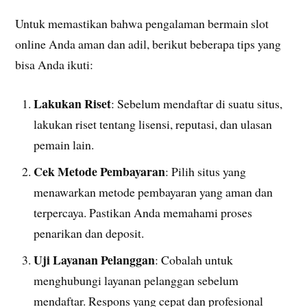
Untuk memastikan bahwa pengalaman bermain slot
online Anda aman dan adil, berikut beberapa tips yang
bisa Anda ikuti:
Lakukan Riset
: Sebelum mendaftar di suatu situs,
lakukan riset tentang lisensi, reputasi, dan ulasan
pemain lain.
Cek Metode Pembayaran
: Pilih situs yang
menawarkan metode pembayaran yang aman dan
terpercaya. Pastikan Anda memahami proses
penarikan dan deposit.
Uji Layanan Pelanggan
: Cobalah untuk
menghubungi layanan pelanggan sebelum
mendaftar. Respons yang cepat dan profesional