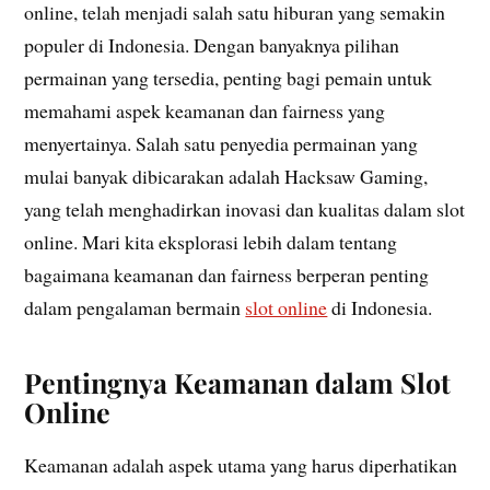
online, telah menjadi salah satu hiburan yang semakin
populer di Indonesia. Dengan banyaknya pilihan
permainan yang tersedia, penting bagi pemain untuk
memahami aspek keamanan dan fairness yang
menyertainya. Salah satu penyedia permainan yang
mulai banyak dibicarakan adalah Hacksaw Gaming,
yang telah menghadirkan inovasi dan kualitas dalam slot
online. Mari kita eksplorasi lebih dalam tentang
bagaimana keamanan dan fairness berperan penting
dalam pengalaman bermain
slot online
di Indonesia.
Pentingnya Keamanan dalam Slot
Online
Keamanan adalah aspek utama yang harus diperhatikan