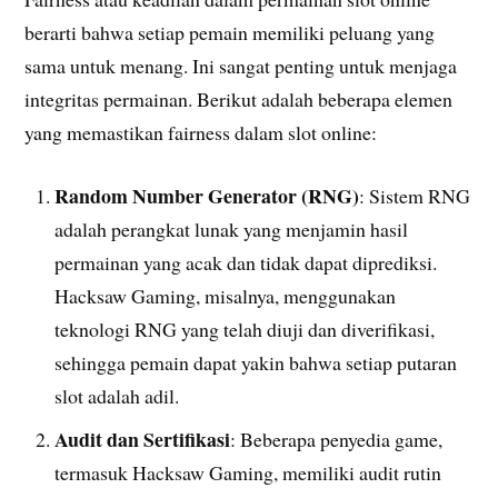
berarti bahwa setiap pemain memiliki peluang yang
sama untuk menang. Ini sangat penting untuk menjaga
integritas permainan. Berikut adalah beberapa elemen
yang memastikan fairness dalam slot online:
Random Number Generator (RNG)
: Sistem RNG
adalah perangkat lunak yang menjamin hasil
permainan yang acak dan tidak dapat diprediksi.
Hacksaw Gaming, misalnya, menggunakan
teknologi RNG yang telah diuji dan diverifikasi,
sehingga pemain dapat yakin bahwa setiap putaran
slot adalah adil.
Audit dan Sertifikasi
: Beberapa penyedia game,
termasuk Hacksaw Gaming, memiliki audit rutin