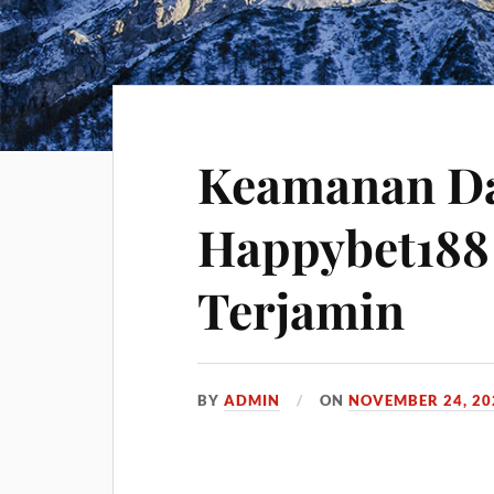
Keamanan Da
Happybet188 
Terjamin
BY
ADMIN
ON
NOVEMBER 24, 20