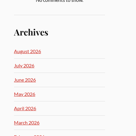
Archives
August 2026
July 2026
June 2026
May 2026
April 2026
March 2026