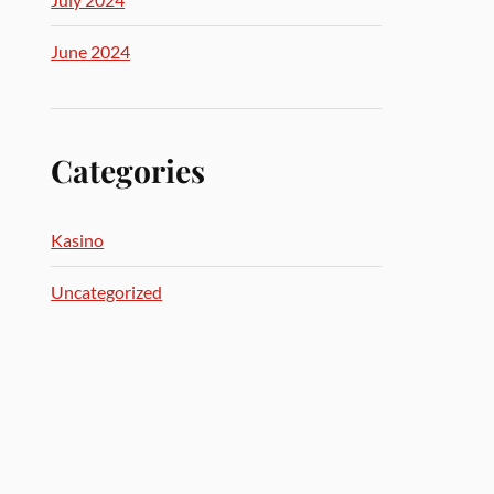
June 2024
Categories
Kasino
Uncategorized