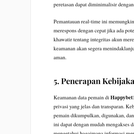
peretasan dapat diminimalisir denga
Pemantauan real-time ini memungki
merespons dengan cepat jika ada pote
khawatir tentang integritas akun mer
keamanan akan segera menindaklanju
aman.
5.
Penerapan Kebijakan
Happybet1
Keamanan data pemain di
privasi yang jelas dan transparan. Ke
pemain dikumpulkan, digunakan, dan 
ini dapat dengan mudah mengakses d
mengetahui bagaimana informasi mere