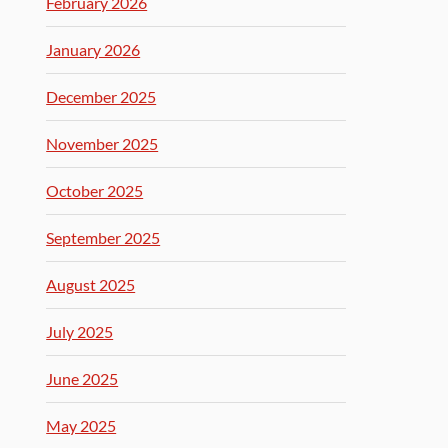
February 2026
January 2026
December 2025
November 2025
October 2025
September 2025
August 2025
July 2025
June 2025
May 2025