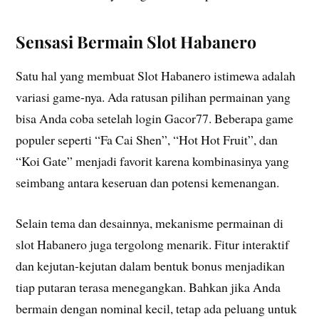
Sensasi Bermain Slot Habanero
Satu hal yang membuat Slot Habanero istimewa adalah
variasi game-nya. Ada ratusan pilihan permainan yang
bisa Anda coba setelah login Gacor77. Beberapa game
populer seperti “Fa Cai Shen”, “Hot Hot Fruit”, dan
“Koi Gate” menjadi favorit karena kombinasinya yang
seimbang antara keseruan dan potensi kemenangan.
Selain tema dan desainnya, mekanisme permainan di
slot Habanero juga tergolong menarik. Fitur interaktif
dan kejutan-kejutan dalam bentuk bonus menjadikan
tiap putaran terasa menegangkan. Bahkan jika Anda
bermain dengan nominal kecil, tetap ada peluang untuk