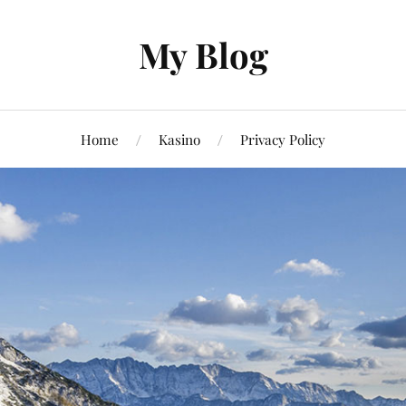
My Blog
Home
Kasino
Privacy Policy