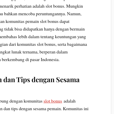
 menarik perhatian adalah slot bonus. Mungkin
atau bahkan mencoba peruntungannya. Namun,
n komunitas pemain slot bonus dapat
g tidak bisa didapatkan hanya dengan bermain
n membahas lebih dalam tentang keuntungan yang
ian dari komunitas slot bonus, serta bagaimana
angkat lunak ternama, berperan dalam
 berkembang di pasar Indonesia.
n dan Tips dengan Sesama
gabung dengan komunitas
slot bonus
adalah
n dan tips dengan sesama pemain. Komunitas ini