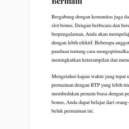
Bermain
Bergabung dengan komunitas juga da
slot bonus. Dengan berbicara dan ber
berpengalaman, Anda akan mempelaja
dengan lebih efektif. Beberapa anggo
panduan tentang cara mengoptimalkan
meningkatkan keterampilan dan mend
Mengetahui kapan waktu yang tepat u
permainan dengan RTP yang lebih ting
membedakan pemain biasa dengan pe
bonus, Anda dapat belajar dari orang
beluk permainan ini.