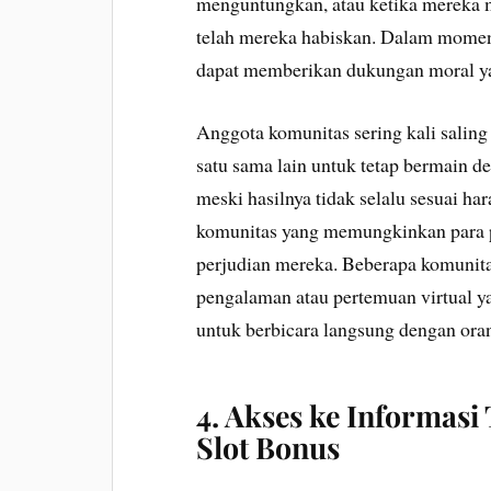
menguntungkan, atau ketika mereka 
telah mereka habiskan. Dalam momen-
dapat memberikan dukungan moral yan
Anggota komunitas sering kali sali
satu sama lain untuk tetap bermain d
meski hasilnya tidak selalu sesuai h
komunitas yang memungkinkan para p
perjudian mereka. Beberapa komunita
pengalaman atau pertemuan virtual 
untuk berbicara langsung dengan oran
4. Akses ke Informas
Slot Bonus