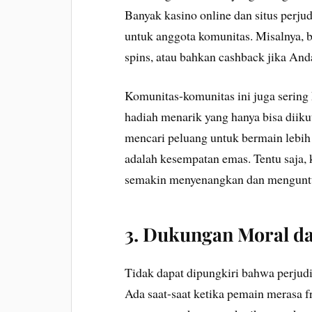
Banyak kasino online dan situs perj
untuk anggota komunitas. Misalnya, b
spins, atau bahkan cashback jika And
Komunitas-komunitas ini juga sering
hadiah menarik yang hanya bisa diiku
mencari peluang untuk bermain lebih
adalah kesempatan emas. Tentu saja,
semakin menyenangkan dan mengunt
3. Dukungan Moral d
Tidak dapat dipungkiri bahwa perjud
Ada saat-saat ketika pemain merasa fr