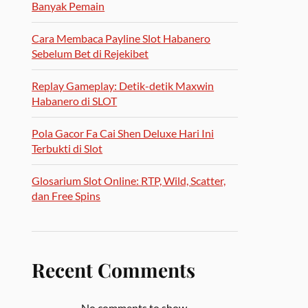
Banyak Pemain
Cara Membaca Payline Slot Habanero
Sebelum Bet di Rejekibet
Replay Gameplay: Detik-detik Maxwin
Habanero di SLOT
Pola Gacor Fa Cai Shen Deluxe Hari Ini
Terbukti di Slot
Glosarium Slot Online: RTP, Wild, Scatter,
dan Free Spins
Recent Comments
No comments to show.