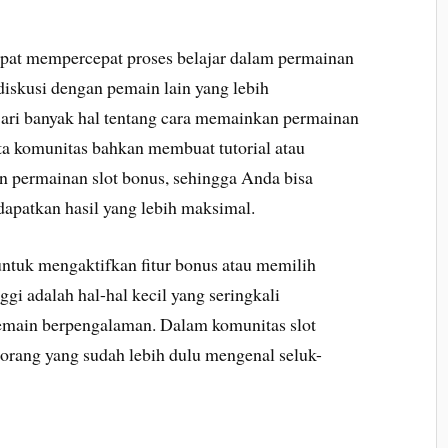
pat mempercepat proses belajar dalam permainan
diskusi dengan pemain lain yang lebih
ri banyak hal tentang cara memainkan permainan
ta komunitas bahkan membuat tutorial atau
 permainan slot bonus, sehingga Anda bisa
apatkan hasil yang lebih maksimal.
ntuk mengaktifkan fitur bonus atau memilih
gi adalah hal-hal kecil yang seringkali
main berpengalaman. Dalam komunitas slot
-orang yang sudah lebih dulu mengenal seluk-