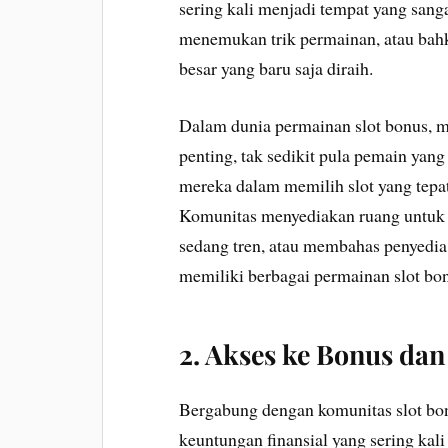
sering kali menjadi tempat yang sang
menemukan trik permainan, atau bahk
besar yang baru saja diraih.
Dalam dunia permainan slot bonus,
penting, tak sedikit pula pemain ya
mereka dalam memilih slot yang tepat
Komunitas menyediakan ruang untuk b
sedang tren, atau membahas penyedia 
memiliki berbagai permainan slot bon
2. Akses ke Bonus da
Bergabung dengan komunitas slot bo
keuntungan finansial yang sering kali