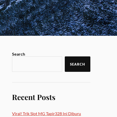
Search
SEARCH
Recent Posts
Viral! Trik Slot MG Tapir328 Ini Diburu