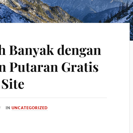
h Banyak dengan
 Putaran Gratis
 Site
IN
UNCATEGORIZED