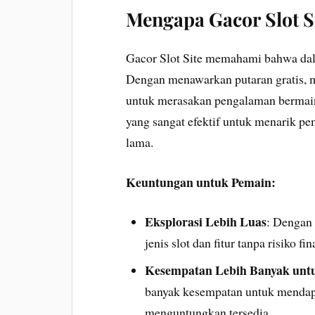
Mengapa Gacor Slot S
Gacor Slot Site memahami bahwa dal
Dengan menawarkan putaran gratis,
untuk merasakan pengalaman bermain t
yang sangat efektif untuk menarik p
lama.
Keuntungan untuk Pemain:
Eksplorasi Lebih Luas
: Dengan 
jenis slot dan fitur tanpa risiko fi
Kesempatan Lebih Banyak un
banyak kesempatan untuk mendapa
menguntungkan tersedia.