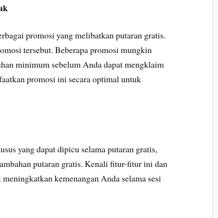
ak
rbagai promosi yang melibatkan putaran gratis.
promosi tersebut. Beberapa promosi mungkin
aruhan minimum sebelum Anda dapat mengklaim
aatkan promosi ini secara optimal untuk
usus yang dapat dipicu selama putaran gratis,
bahan putaran gratis. Kenali fitur-fitur ini dan
tuk meningkatkan kemenangan Anda selama sesi