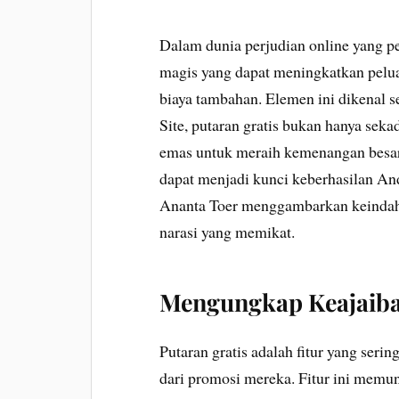
Dalam dunia perjudian online yang p
magis yang dapat meningkatkan pel
biaya tambahan. Elemen ini dikenal s
Site, putaran gratis bukan hanya sek
emas untuk meraih kemenangan besar. 
dapat menjadi kunci keberhasilan A
Ananta Toer menggambarkan keindaha
narasi yang memikat.
Mengungkap Keajaiba
Putaran gratis adalah fitur yang seri
dari promosi mereka. Fitur ini memu