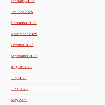
February 2026
January 2026
December 2025
November 2025
October 2025
September 2025
August 2025
July 2025
June 2025
May 2025