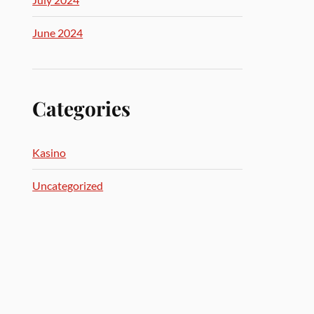
June 2024
Categories
Kasino
Uncategorized