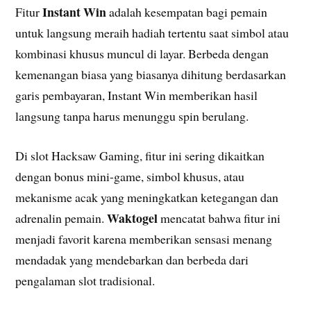
Instant Win
Fitur
adalah kesempatan bagi pemain
untuk langsung meraih hadiah tertentu saat simbol atau
kombinasi khusus muncul di layar. Berbeda dengan
kemenangan biasa yang biasanya dihitung berdasarkan
garis pembayaran, Instant Win memberikan hasil
langsung tanpa harus menunggu spin berulang.
Di slot Hacksaw Gaming, fitur ini sering dikaitkan
dengan bonus mini-game, simbol khusus, atau
mekanisme acak yang meningkatkan ketegangan dan
Waktogel
adrenalin pemain.
mencatat bahwa fitur ini
menjadi favorit karena memberikan sensasi menang
mendadak yang mendebarkan dan berbeda dari
pengalaman slot tradisional.