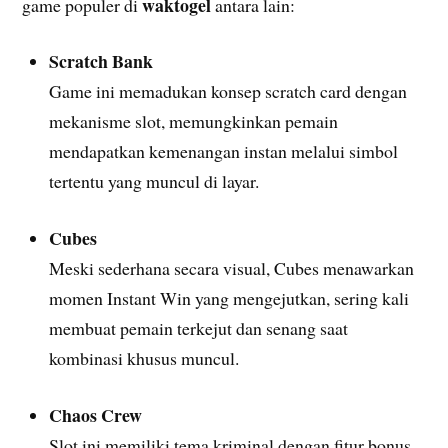
waktogel
game populer di
antara lain:
Scratch Bank
Game ini memadukan konsep scratch card dengan
mekanisme slot, memungkinkan pemain
mendapatkan kemenangan instan melalui simbol
tertentu yang muncul di layar.
Cubes
Meski sederhana secara visual, Cubes menawarkan
momen Instant Win yang mengejutkan, sering kali
membuat pemain terkejut dan senang saat
kombinasi khusus muncul.
Chaos Crew
Slot ini memiliki tema kriminal dengan fitur bonus