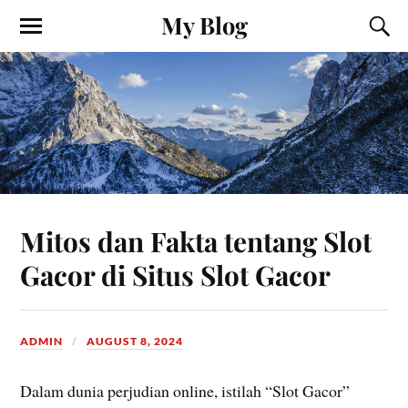
My Blog
Mitos dan Fakta tentang Slot
Gacor di Situs Slot Gacor
ADMIN
AUGUST 8, 2024
Dalam dunia perjudian online, istilah “Slot Gacor”