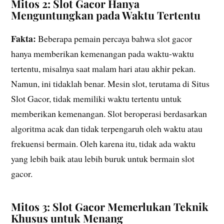
Mitos 2: Slot Gacor Hanya
Menguntungkan pada Waktu Tertentu
Fakta:
Beberapa pemain percaya bahwa slot gacor
hanya memberikan kemenangan pada waktu-waktu
tertentu, misalnya saat malam hari atau akhir pekan.
Namun, ini tidaklah benar. Mesin slot, terutama di Situs
Slot Gacor, tidak memiliki waktu tertentu untuk
memberikan kemenangan. Slot beroperasi berdasarkan
algoritma acak dan tidak terpengaruh oleh waktu atau
frekuensi bermain. Oleh karena itu, tidak ada waktu
yang lebih baik atau lebih buruk untuk bermain slot
gacor.
Mitos 3: Slot Gacor Memerlukan Teknik
Khusus untuk Menang