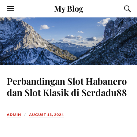
My Blog
Perbandingan Slot Habanero
dan Slot Klasik di Serdadu88
ADMIN
AUGUST 13, 2024