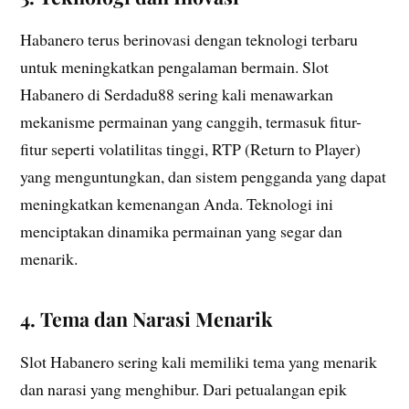
Habanero terus berinovasi dengan teknologi terbaru
untuk meningkatkan pengalaman bermain. Slot
Habanero di Serdadu88 sering kali menawarkan
mekanisme permainan yang canggih, termasuk fitur-
fitur seperti volatilitas tinggi, RTP (Return to Player)
yang menguntungkan, dan sistem pengganda yang dapat
meningkatkan kemenangan Anda. Teknologi ini
menciptakan dinamika permainan yang segar dan
menarik.
4.
Tema dan Narasi Menarik
Slot Habanero sering kali memiliki tema yang menarik
dan narasi yang menghibur. Dari petualangan epik