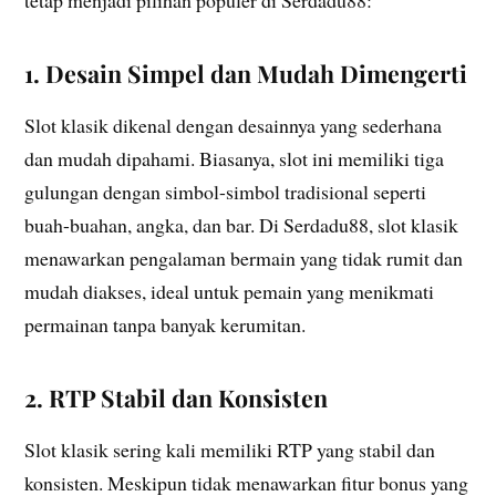
tetap menjadi pilihan populer di Serdadu88:
1.
Desain Simpel dan Mudah Dimengerti
Slot klasik dikenal dengan desainnya yang sederhana
dan mudah dipahami. Biasanya, slot ini memiliki tiga
gulungan dengan simbol-simbol tradisional seperti
buah-buahan, angka, dan bar. Di Serdadu88, slot klasik
menawarkan pengalaman bermain yang tidak rumit dan
mudah diakses, ideal untuk pemain yang menikmati
permainan tanpa banyak kerumitan.
2.
RTP Stabil dan Konsisten
Slot klasik sering kali memiliki RTP yang stabil dan
konsisten. Meskipun tidak menawarkan fitur bonus yang