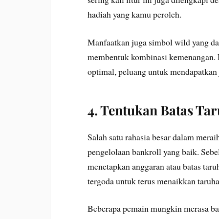
hadiah yang kamu peroleh.
Manfaatkan juga simbol wild yang da
membentuk kombinasi kemenangan. De
optimal, peluang untuk mendapatkan 
4. Tentukan Batas Ta
Salah satu rahasia besar dalam meraih 
pengelolaan bankroll yang baik. Sebe
menetapkan anggaran atau batas tar
tergoda untuk terus menaikkan taruha
Beberapa pemain mungkin merasa ba