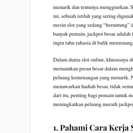
menarik dan tentunya menggiurkan. Sal
ini, sebuah istilah yang sering dig
mesin slot yang sedang “beruntung”
banyak pemain, jackpot besar adalah i
ingin tahu rahasia di balik memenangka
Dalam dunia slot online, khususnya di
memainkan peran besar dalam menghad
peluang kemenangan yang menarik. N
menawarkan hadiah besar, tidak sem
dari itu, penting bagi pemain untuk m
meningkatkan peluang meraih jackpot
1. Pahami Cara Kerja 