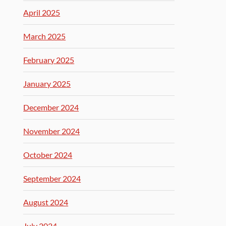
April 2025
March 2025
February 2025
January 2025
December 2024
November 2024
October 2024
September 2024
August 2024
July 2024