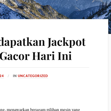
dapatkan Jackpot
 Gacor Hari Ini
24
IN
UNCATEGORIZED
bang, menawarkan beragam pilihan mesin yang