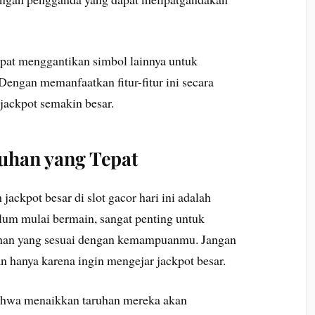
pat menggantikan simbol lainnya untuk
ngan memanfaatkan fitur-fitur ini secara
jackpot semakin besar.
ruhan yang Tepat
jackpot besar di slot gacor hari ini adalah
lum mulai bermain, sangat penting untuk
uhan yang sesuai dengan kemampuanmu. Jangan
n hanya karena ingin mengejar jackpot besar.
hwa menaikkan taruhan mereka akan