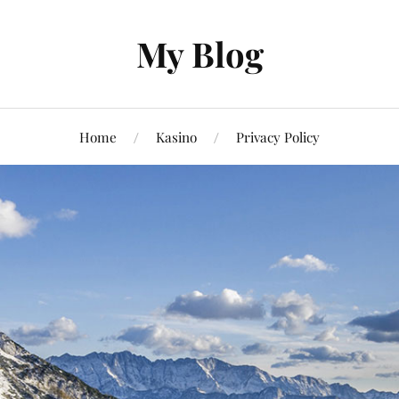
My Blog
Home
Kasino
Privacy Policy