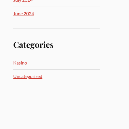
June 2024
Categories
Kasino
Uncategorized