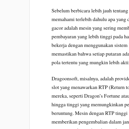
Sebelum berbicara lebih jauh tentang
memahami terlebih dahulu apa yang
gacor adalah mesin yang sering mem
pembayaran yang lebih tinggi pada hari
bekerja dengan menggunakan siste
memastikan bahwa setiap putaran ad
pola tertentu yang mungkin lebih ak
Dragoonsoft, misalnya, adalah provid
slot yang menawarkan RTP (Return to
mereka, seperti Dragon’s Fortune atau
hingga tinggi yang memungkinkan p
beruntung. Mesin dengan RTP tinggi 
memberikan pengembalian dalam jan