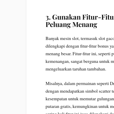
3. Gunakan Fitur-Fit
Peluang Menang
Banyak mesin slot, termasuk slot gaco
dilengkapi dengan fitur-fitur bonus 
menang besar. Fitur-fitur ini, seperti
kemenangan, sangat berguna untuk m
mengeluarkan taruhan tambahan.
Misalnya, dalam permainan seperti Dra
dengan mendapatkan simbol scatter t
kesempatan untuk memutar gulungan
putaran gratis, kemungkinan untuk m
sering kali fitur ini juga dilengkap