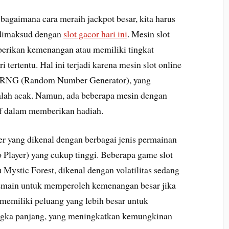
 bagaimana cara meraih jackpot besar, kita harus
 dimaksud dengan
slot gacor hari ini
. Mesin slot
berikan kemenangan atau memiliki tingkat
 tertentu. Hal ini terjadi karena mesin slot online
m RNG (Random Number Generator), yang
alah acak. Namun, ada beberapa mesin dengan
tif dalam memberikan hadiah.
er yang dikenal dengan berbagai jenis permainan
 Player) yang cukup tinggi. Beberapa game slot
 Mystic Forest, dikenal dengan volatilitas sedang
emain untuk memperoleh kemenangan besar jika
memiliki peluang yang lebih besar untuk
gka panjang, yang meningkatkan kemungkinan