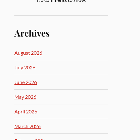
Archives
August 2026
July 2026
June 2026
May 2026
April 2026
March 2026