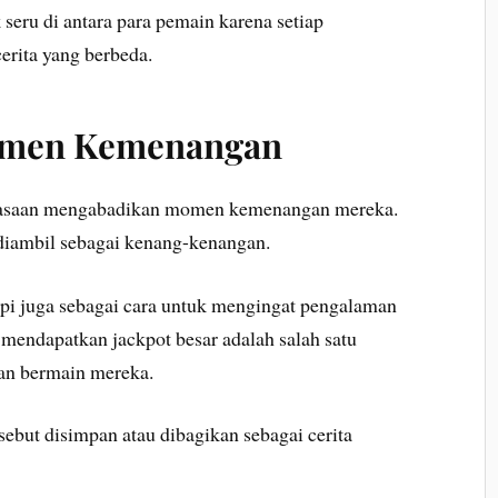
k seru di antara para pemain karena setiap
erita yang berbeda.
omen Kemenangan
iasaan mengabadikan momen kemenangan mereka.
diambil sebagai kenang-kenangan.
api juga sebagai cara untuk mengingat pengalaman
, mendapatkan jackpot besar adalah salah satu
an bermain mereka.
ebut disimpan atau dibagikan sebagai cerita