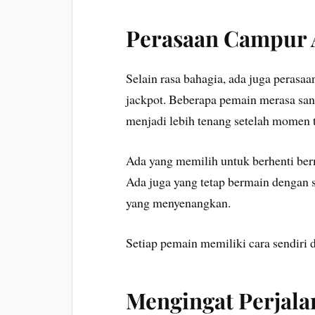
Perasaan Campur
Selain rasa bahagia, ada juga peras
jackpot. Beberapa pemain merasa sang
menjadi lebih tenang setelah momen t
Ada yang memilih untuk berhenti be
Ada juga yang tetap bermain dengan 
yang menyenangkan.
Setiap pemain memiliki cara sendiri
Mengingat Perjala