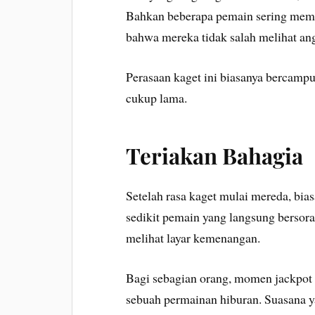
Bahkan beberapa pemain sering meme
bahwa mereka tidak salah melihat a
Perasaan kaget ini biasanya bercamp
cukup lama.
Teriakan Bahagia
Setelah rasa kaget mulai mereda, bias
sedikit pemain yang langsung bersor
melihat layar kemenangan.
Bagi sebagian orang, momen jackpot 
sebuah permainan hiburan. Suasana y