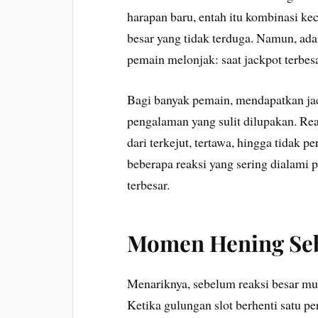
harapan baru, entah itu kombinasi k
besar yang tidak terduga. Namun, ad
pemain melonjak: saat jackpot terbesa
Bagi banyak pemain, mendapatkan j
pengalaman yang sulit dilupakan. R
dari terkejut, tertawa, hingga tidak p
beberapa reaksi yang sering dialami 
terbesar.
Momen Hening Se
Menariknya, sebelum reaksi besar mu
Ketika gulungan slot berhenti satu pe