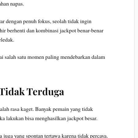
ahan napas.
r dengan penuh fokus, seolah tidak ingin
ir berhenti dan kombinasi jackpot benar-benar
eledak.
agai salah satu momen paling mendebarkan dalam
 Tidak Terduga
lah rasa kaget. Banyak pemain yang tidak
a lakukan bisa menghasilkan jackpot besar.
a juga yang spontan tertawa karena tidak percaya.