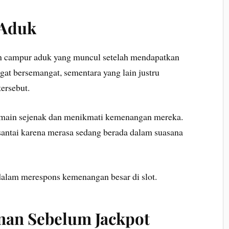
 Aduk
aan campur aduk yang muncul setelah mendapatkan
at bersemangat, sementara yang lain justru
ersebut.
rmain sejenak dan menikmati kemenangan mereka.
santai karena merasa sedang berada dalam suasana
 dalam merespons kemenangan besar di slot.
nan Sebelum Jackpot