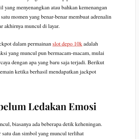
ecil yang menyenangkan atau bahkan kemenangan
a satu momen yang benar-benar membuat adrenalin
r akhirnya muncul di layar.
ackpot dalam permainan
slot depo 10k
adalah
eaksi yang muncul pun bermacam-macam, mulai
ercaya dengan apa yang baru saja terjadi. Berikut
pemain ketika berhasil mendapatkan jackpot
belum Ledakan Emosi
ncul, biasanya ada beberapa detik keheningan.
r satu dan simbol yang muncul terlihat