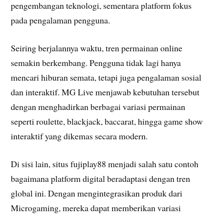
pengembangan teknologi, sementara platform fokus
pada pengalaman pengguna.
Seiring berjalannya waktu, tren permainan online
semakin berkembang. Pengguna tidak lagi hanya
mencari hiburan semata, tetapi juga pengalaman sosial
dan interaktif. MG Live menjawab kebutuhan tersebut
dengan menghadirkan berbagai variasi permainan
seperti roulette, blackjack, baccarat, hingga game show
interaktif yang dikemas secara modern.
Di sisi lain, situs fujiplay88 menjadi salah satu contoh
bagaimana platform digital beradaptasi dengan tren
global ini. Dengan mengintegrasikan produk dari
Microgaming, mereka dapat memberikan variasi