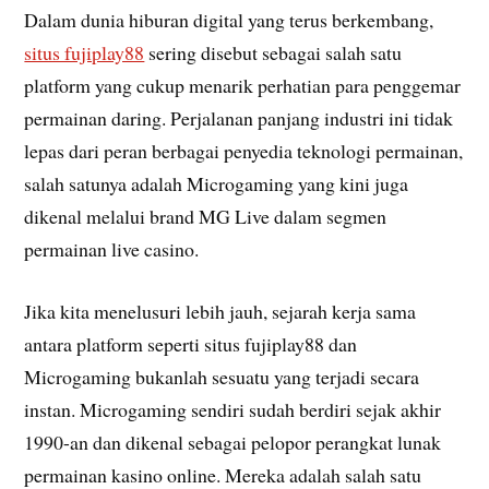
Dalam dunia hiburan digital yang terus berkembang,
situs fujiplay88
sering disebut sebagai salah satu
platform yang cukup menarik perhatian para penggemar
permainan daring. Perjalanan panjang industri ini tidak
lepas dari peran berbagai penyedia teknologi permainan,
salah satunya adalah Microgaming yang kini juga
dikenal melalui brand MG Live dalam segmen
permainan live casino.
Jika kita menelusuri lebih jauh, sejarah kerja sama
antara platform seperti situs fujiplay88 dan
Microgaming bukanlah sesuatu yang terjadi secara
instan. Microgaming sendiri sudah berdiri sejak akhir
1990-an dan dikenal sebagai pelopor perangkat lunak
permainan kasino online. Mereka adalah salah satu