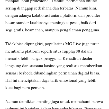
menjadi lebih profesional. Dahulu, permainan online
sering dianggap sederhana dan terbatas. Namun kini,
dengan adanya kolaborasi antara platform dan provider
besar, standar kualitasnya meningkat pesat, baik dari
segi grafis, keamanan, maupun pengalaman pengguna.
Tidak bisa dipungkiri, popularitas MG Live juga turut
membantu platform seperti situs fujiplay88 dalam
menarik lebih banyak pengguna. Kehadiran dealer
langsung dan suasana kasino yang realistis memberikan
sensasi berbeda dibandingkan permainan digital biasa.
Hal ini menciptakan daya tarik emosional yang lebih
kuat bagi para pemain.
Namun demikian, penting juga untuk memahami bahwa
industri ini berjalan dalam kerangka hiburan. Pengguna