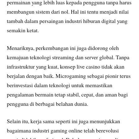
permainan yang lebih luas kepada pengguna tanpa harus
membangun sistem dari nol. Hal ini tentu menjadi nilai
tambah dalam persaingan industri hiburan digital yang
semakin ketat.
Menariknya, perkembangan ini juga didorong oleh
kemajuan teknologi streaming dan server global. Tanpa
infrastruktur yang kuat, konsep live casino tidak akan
berjalan dengan baik. Microgaming sebagai pionir terus
berinvestasi dalam teknologi untuk memastikan
pengalaman bermain tetap stabil, cepat, dan aman bagi
pengguna di berbagai belahan dunia.
Selain itu, kerja sama seperti ini juga menunjukkan
bagaimana industri gaming online telah berevolusi