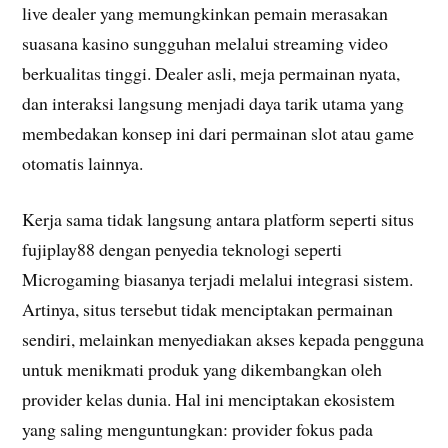
live dealer yang memungkinkan pemain merasakan
suasana kasino sungguhan melalui streaming video
berkualitas tinggi. Dealer asli, meja permainan nyata,
dan interaksi langsung menjadi daya tarik utama yang
membedakan konsep ini dari permainan slot atau game
otomatis lainnya.
Kerja sama tidak langsung antara platform seperti situs
fujiplay88 dengan penyedia teknologi seperti
Microgaming biasanya terjadi melalui integrasi sistem.
Artinya, situs tersebut tidak menciptakan permainan
sendiri, melainkan menyediakan akses kepada pengguna
untuk menikmati produk yang dikembangkan oleh
provider kelas dunia. Hal ini menciptakan ekosistem
yang saling menguntungkan: provider fokus pada