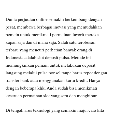
Dunia perjudian online semakin berkembang dengan
pesat, membawa berbagai inovasi yang memudahkan
pemain untuk menikmati permainan favorit mereka
kapan saja dan di mana saja. Salah satu terobosan
terbaru yang mencuri perhatian banyak orang di
Indonesia adalah slot deposit pulsa. Metode ini
memungkinkan pemain untuk melakukan deposit
langsung melalui pulsa ponsel tanpa harus repot dengan
transfer bank atau menggunakan kartu kredit. Hanya
dengan beberapa klik, Anda sudah bisa menikmati
keseruan permainan slot yang seru dan menghibur.
Di tengah arus teknologi yang semakin maju, cara kita