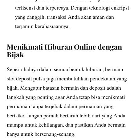
terlisensi dan terpercaya. Dengan teknologi enkripsi
yang canggih, transaksi Anda akan aman dan
terjamin kerahasiaannya.
Menikmati Hiburan Online dengan
Bijak
Seperti halnya dalam semua bentuk hiburan, bermain
slot deposit pulsa juga membutuhkan pendekatan yang
bijak. Mengatur batasan bermain dan deposit adalah
langkah yang penting agar Anda tetap bisa menikmati
permainan tanpa terjebak dalam permainan yang
berisiko. Jangan pernah bertaruh lebih dari yang Anda
mampu untuk kehilangan, dan pastikan Anda bermain
hanya untuk bersenang-senang.