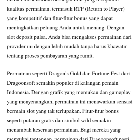
kualitas permainan, termasuk RTP (Return to Player)
yang kompetitif dan fitur-fitur bonus yang dapat
meningkatkan peluang Anda untuk menang. Dengan
slot deposit pulsa, Anda bisa mengakses permainan dari
provider ini dengan lebih mudah tanpa harus khawatir
tentang proses pembayaran yang rumit.
Permainan seperti Dragon’s Gold dan Fortune Fest dari
Dragoonsoft semakin populer di kalangan pemain
Indonesia. Dengan grafik yang memukau dan gameplay
yang menyenangkan, permainan ini menawarkan sensasi
bermain slot yang tak terlupakan. Fitur-fitur bonus
seperti putaran gratis dan simbol wild semakin
menambah keseruan permainan. Bagi mereka yang
menyukai tantangan, permainan dari Dragoonsoft pasti