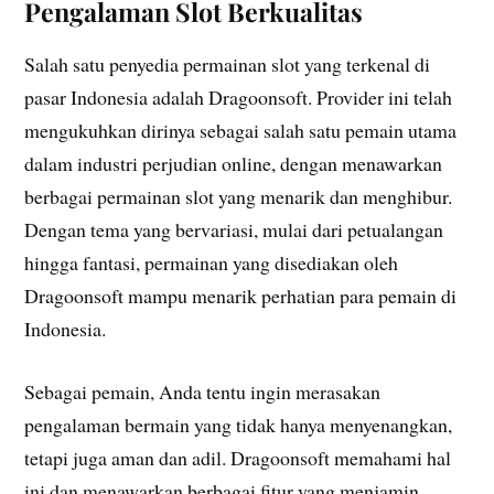
Pengalaman Slot Berkualitas
Salah satu penyedia permainan slot yang terkenal di
pasar Indonesia adalah Dragoonsoft. Provider ini telah
mengukuhkan dirinya sebagai salah satu pemain utama
dalam industri perjudian online, dengan menawarkan
berbagai permainan slot yang menarik dan menghibur.
Dengan tema yang bervariasi, mulai dari petualangan
hingga fantasi, permainan yang disediakan oleh
Dragoonsoft mampu menarik perhatian para pemain di
Indonesia.
Sebagai pemain, Anda tentu ingin merasakan
pengalaman bermain yang tidak hanya menyenangkan,
tetapi juga aman dan adil. Dragoonsoft memahami hal
ini dan menawarkan berbagai fitur yang menjamin