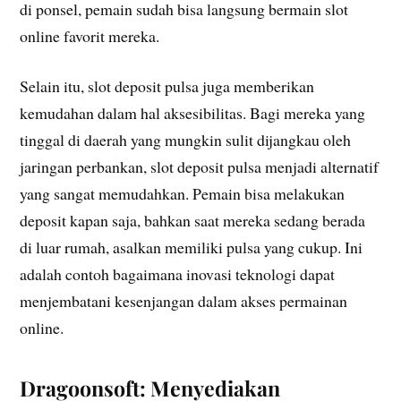
di ponsel, pemain sudah bisa langsung bermain slot
online favorit mereka.
Selain itu, slot deposit pulsa juga memberikan
kemudahan dalam hal aksesibilitas. Bagi mereka yang
tinggal di daerah yang mungkin sulit dijangkau oleh
jaringan perbankan, slot deposit pulsa menjadi alternatif
yang sangat memudahkan. Pemain bisa melakukan
deposit kapan saja, bahkan saat mereka sedang berada
di luar rumah, asalkan memiliki pulsa yang cukup. Ini
adalah contoh bagaimana inovasi teknologi dapat
menjembatani kesenjangan dalam akses permainan
online.
Dragoonsoft: Menyediakan