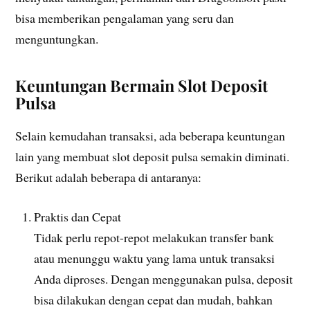
bisa memberikan pengalaman yang seru dan
menguntungkan.
Keuntungan Bermain Slot Deposit
Pulsa
Selain kemudahan transaksi, ada beberapa keuntungan
lain yang membuat slot deposit pulsa semakin diminati.
Berikut adalah beberapa di antaranya:
Praktis dan Cepat
Tidak perlu repot-repot melakukan transfer bank
atau menunggu waktu yang lama untuk transaksi
Anda diproses. Dengan menggunakan pulsa, deposit
bisa dilakukan dengan cepat dan mudah, bahkan