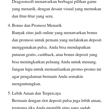
Dragoonsoft menawarkan berbagai pilihan game
yang menarik, dengan desain visual yang memukau
dan fitur-fitur yang seru.
Bonus dan Promosi Menarik
Banyak situs judi online yang menawarkan bonus
dan promosi untuk pemain yang melakukan deposit
menggunakan pulsa. Anda bisa mendapatkan
putaran gratis, cashback, atau bonus deposit yang
bisa meningkatkan peluang Anda untuk menang.
Jangan lupa untuk memanfaatkan promo-promo ini
agar pengalaman bermain Anda semakin
menguntungkan.
Lebih Aman dan Terpercaya
Bermain dengan slot deposit pulsa juga lebih aman,
terutama jika Anda memilih situs yang sudah