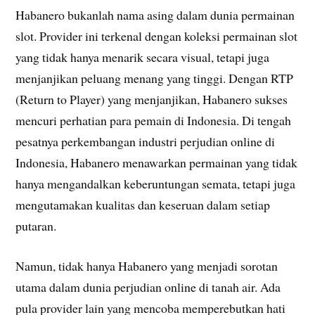
Habanero bukanlah nama asing dalam dunia permainan
slot. Provider ini terkenal dengan koleksi permainan slot
yang tidak hanya menarik secara visual, tetapi juga
menjanjikan peluang menang yang tinggi. Dengan RTP
(Return to Player) yang menjanjikan, Habanero sukses
mencuri perhatian para pemain di Indonesia. Di tengah
pesatnya perkembangan industri perjudian online di
Indonesia, Habanero menawarkan permainan yang tidak
hanya mengandalkan keberuntungan semata, tetapi juga
mengutamakan kualitas dan keseruan dalam setiap
putaran.
Namun, tidak hanya Habanero yang menjadi sorotan
utama dalam dunia perjudian online di tanah air. Ada
pula provider lain yang mencoba memperebutkan hati