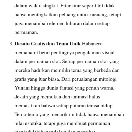
dalam waktu singkat. Fitur-fitur seperti ini tidak
hanya meningkatkan peluang untuk menang, tetapi
juga menambah elemen hiburan dalam setiap
permainan.
Desain Grafis dan Tema Unik
Habanero
memahami betul pentingnya pengalaman visual
dalam permainan slot. Setiap permainan slot yang
mereka hadirkan memiliki tema yang berbeda dan
grafis yang luar biasa. Dari petualangan mitologi
Yunani hingga dunia fantasi yang penuh warna,
desain yang memukau dan animasi halus
memastikan bahwa setiap putaran terasa hidup.
Tema-tema yang menarik ini tidak hanya menambah
nilai estetika, tetapi juga membuat permainan
menjadi lebih mendalam dan memikat.