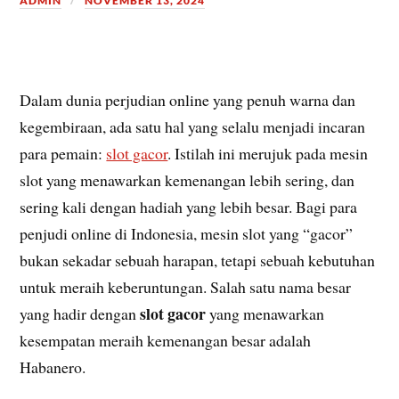
ADMIN
NOVEMBER 13, 2024
Dalam dunia perjudian online yang penuh warna dan
kegembiraan, ada satu hal yang selalu menjadi incaran
para pemain:
slot gacor
. Istilah ini merujuk pada mesin
slot yang menawarkan kemenangan lebih sering, dan
sering kali dengan hadiah yang lebih besar. Bagi para
penjudi online di Indonesia, mesin slot yang “gacor”
bukan sekadar sebuah harapan, tetapi sebuah kebutuhan
untuk meraih keberuntungan. Salah satu nama besar
slot gacor
yang hadir dengan
yang menawarkan
kesempatan meraih kemenangan besar adalah
Habanero.