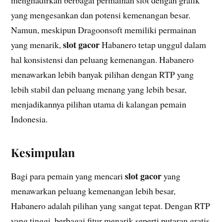
yang mengesankan dan potensi kemenangan besar.
Namun, meskipun Dragoonsoft memiliki permainan
slot gacor
yang menarik,
Habanero tetap unggul dalam
hal konsistensi dan peluang kemenangan. Habanero
menawarkan lebih banyak pilihan dengan RTP yang
lebih stabil dan peluang menang yang lebih besar,
menjadikannya pilihan utama di kalangan pemain
Indonesia.
Kesimpulan
slot gacor
Bagi para pemain yang mencari
yang
menawarkan peluang kemenangan lebih besar,
Habanero adalah pilihan yang sangat tepat. Dengan RTP
yang tinggi, berbagai fitur menarik seperti putaran gratis