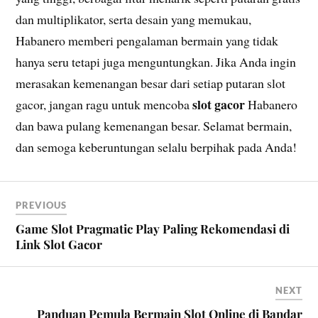
dan multiplikator, serta desain yang memukau,
Habanero memberi pengalaman bermain yang tidak
hanya seru tetapi juga menguntungkan. Jika Anda ingin
merasakan kemenangan besar dari setiap putaran slot
slot gacor
gacor, jangan ragu untuk mencoba
Habanero
dan bawa pulang kemenangan besar. Selamat bermain,
dan semoga keberuntungan selalu berpihak pada Anda!
PREVIOUS
Game Slot Pragmatic Play Paling Rekomendasi di
Link Slot Gacor
NEXT
Panduan Pemula Bermain Slot Online di Bandar