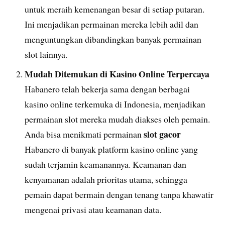
untuk meraih kemenangan besar di setiap putaran.
Ini menjadikan permainan mereka lebih adil dan
menguntungkan dibandingkan banyak permainan
slot lainnya.
Mudah Ditemukan di Kasino Online Terpercaya
Habanero telah bekerja sama dengan berbagai
kasino online terkemuka di Indonesia, menjadikan
permainan slot mereka mudah diakses oleh pemain.
slot gacor
Anda bisa menikmati permainan
Habanero di banyak platform kasino online yang
sudah terjamin keamanannya. Keamanan dan
kenyamanan adalah prioritas utama, sehingga
pemain dapat bermain dengan tenang tanpa khawatir
mengenai privasi atau keamanan data.