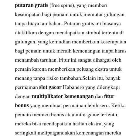
putaran gratis
(free spins), yang memberi
kesempatan bagi pemain untuk memutar gulungan
tanpa biaya tambahan. Putaran gratis ini biasanya
diaktifkan dengan mendapatkan simbol tertentu di
gulungan, yang kemudian memberikan kesempatan
bagi pemain untuk meraih kemenangan tanpa harus
menambah taruhan. Fitur ini sangat dihargai oleh
pemain karena memberikan peluang ekstra untuk
menang tanpa risiko tambahan.Selain itu, banyak
slot gacor
permainan
Habanero yang dilengkapi
multiplikator kemenangan
fitur
dengan
dan
bonus
yang membuat permainan lebih seru. Ketika
pemain memicu bonus atau mini-game tertentu,
mereka bisa mendapatkan hadiah ekstra, yang
seringkali melipatgandakan kemenangan mereka