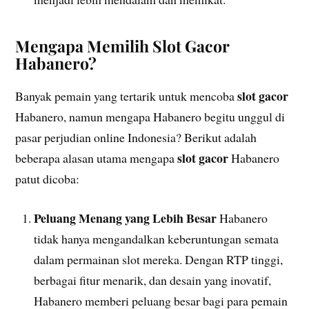
Mengapa Memilih Slot Gacor
Habanero?
slot gacor
Banyak pemain yang tertarik untuk mencoba
Habanero, namun mengapa Habanero begitu unggul di
pasar perjudian online Indonesia? Berikut adalah
slot gacor
beberapa alasan utama mengapa
Habanero
patut dicoba:
Peluang Menang yang Lebih Besar
Habanero
tidak hanya mengandalkan keberuntungan semata
dalam permainan slot mereka. Dengan RTP tinggi,
berbagai fitur menarik, dan desain yang inovatif,
Habanero memberi peluang besar bagi para pemain