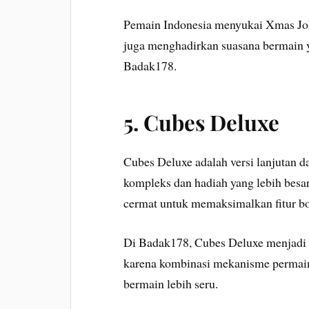
Pemain Indonesia menyukai Xmas Joker
juga menghadirkan suasana bermain y
Badak178.
5. Cubes Deluxe
Cubes Deluxe adalah versi lanjutan d
kompleks dan hadiah yang lebih besar
cermat untuk memaksimalkan fitur bo
Di Badak178, Cubes Deluxe menjadi fa
karena kombinasi mekanisme permain
bermain lebih seru.