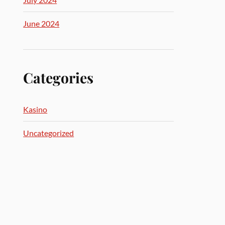
June 2024
Categories
Kasino
Uncategorized