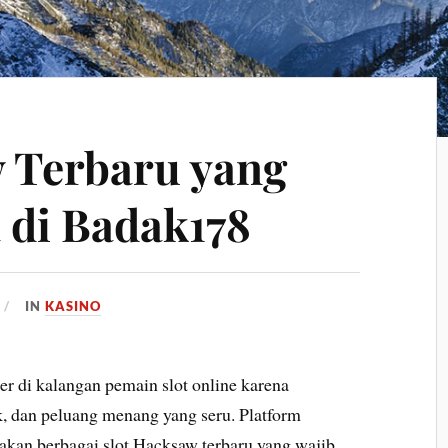
 Terbaru yang
 di Badak178
IN
KASINO
 di kalangan pemain slot online karena
k, dan peluang menang yang seru. Platform
kan berbagai slot Hacksaw terbaru yang wajib