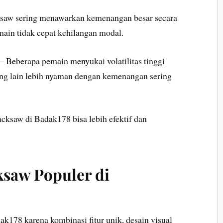
saw sering menawarkan kemenangan besar secara
ain tidak cepat kehilangan modal.
– Beberapa pemain menyukai volatilitas tinggi
ang lain lebih nyaman dengan kemenangan sering
Hacksaw di Badak178 bisa lebih efektif dan
saw Populer di
k178 karena kombinasi fitur unik, desain visual