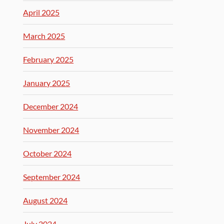
April 2025
March 2025
February 2025
January 2025
December 2024
November 2024
October 2024
September 2024
August 2024
July 2024