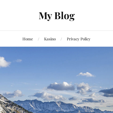
My Blog
Home
Kasino
Privacy Policy