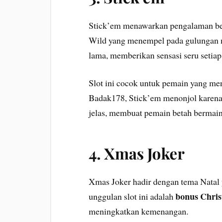
Stick’em menawarkan pengalaman be
Wild yang menempel pada gulungan
lama, memberikan sensasi seru setiap
Slot ini cocok untuk pemain yang me
Badak178, Stick’em menonjol karena 
jelas, membuat pemain betah bermain
4. Xmas Joker
Xmas Joker hadir dengan tema Natal y
bonus Chris
unggulan slot ini adalah
meningkatkan kemenangan.