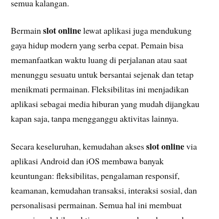
semua kalangan.
slot online
Bermain
lewat aplikasi juga mendukung
gaya hidup modern yang serba cepat. Pemain bisa
memanfaatkan waktu luang di perjalanan atau saat
menunggu sesuatu untuk bersantai sejenak dan tetap
menikmati permainan. Fleksibilitas ini menjadikan
aplikasi sebagai media hiburan yang mudah dijangkau
kapan saja, tanpa mengganggu aktivitas lainnya.
slot online
Secara keseluruhan, kemudahan akses
via
aplikasi Android dan iOS membawa banyak
keuntungan: fleksibilitas, pengalaman responsif,
keamanan, kemudahan transaksi, interaksi sosial, dan
personalisasi permainan. Semua hal ini membuat