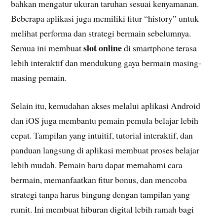
bahkan mengatur ukuran taruhan sesuai kenyamanan.
Beberapa aplikasi juga memiliki fitur “history” untuk
melihat performa dan strategi bermain sebelumnya.
slot online
Semua ini membuat
di smartphone terasa
lebih interaktif dan mendukung gaya bermain masing-
masing pemain.
Selain itu, kemudahan akses melalui aplikasi Android
dan iOS juga membantu pemain pemula belajar lebih
cepat. Tampilan yang intuitif, tutorial interaktif, dan
panduan langsung di aplikasi membuat proses belajar
lebih mudah. Pemain baru dapat memahami cara
bermain, memanfaatkan fitur bonus, dan mencoba
strategi tanpa harus bingung dengan tampilan yang
rumit. Ini membuat hiburan digital lebih ramah bagi