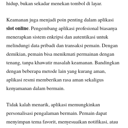
hidup, bukan sekadar menekan tombol di layar.
Keamanan juga menjadi poin penting dalam aplikasi
slot online
. Pengembang aplikasi profesional biasanya
menerapkan sistem enkripsi dan autentikasi untuk
melindungi data pribadi dan transaksi pemain. Dengan
demikian, pemain bisa menikmati permainan dengan
tenang, tanpa khawatir masalah keamanan. Bandingkan
dengan beberapa metode lain yang kurang aman,
aplikasi resmi memberikan rasa aman sekaligus
kenyamanan dalam bermain.
Tidak kalah menarik, aplikasi memungkinkan
personalisasi pengalaman bermain. Pemain dapat
menyimpan tema favorit, menyesuaikan notifikasi, atau