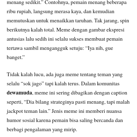
menang sedikit.” Contohnya, pemain menang beberapa
ribu rupiah, langsung merasa kaya, dan kemudian
memutuskan untuk menaikkan taruhan. Tak jarang, spin
berikutnya kalah total. Meme dengan gambar ekspresi
antusias lalu sedih ini selalu sukses membuat pemain
tertawa sambil mengangguk setuju: “Iya nih, gue
banget.”
Tidak kalah lucu, ada juga meme tentang teman yang
selalu “sok jago” tapi kalah terus. Dalam komunitas
dewamuda
, meme ini sering dibagikan dengan caption
seperti, “Dia bilang strateginya pasti menang, tapi malah
jackpot teman lain.” Jenis meme ini memberi nuansa
humor sosial karena pemain bisa saling bercanda dan
berbagi pengalaman yang mirip.