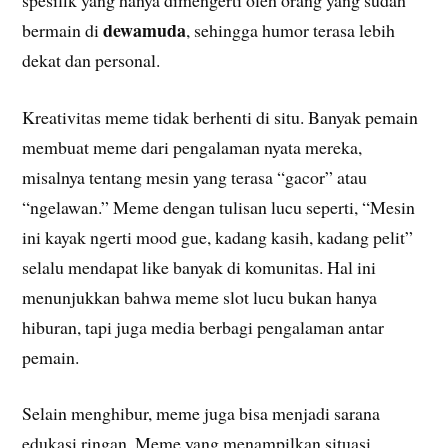
dewamuda
bermain di
, sehingga humor terasa lebih
dekat dan personal.
Kreativitas meme tidak berhenti di situ. Banyak pemain
membuat meme dari pengalaman nyata mereka,
misalnya tentang mesin yang terasa “gacor” atau
“ngelawan.” Meme dengan tulisan lucu seperti, “Mesin
ini kayak ngerti mood gue, kadang kasih, kadang pelit”
selalu mendapat like banyak di komunitas. Hal ini
menunjukkan bahwa meme slot lucu bukan hanya
hiburan, tapi juga media berbagi pengalaman antar
pemain.
Selain menghibur, meme juga bisa menjadi sarana
edukasi ringan. Meme yang menampilkan situasi