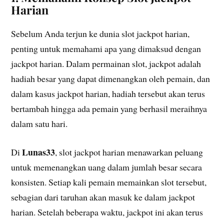
Harian
Sebelum Anda terjun ke dunia slot jackpot harian,
penting untuk memahami apa yang dimaksud dengan
jackpot harian. Dalam permainan slot, jackpot adalah
hadiah besar yang dapat dimenangkan oleh pemain, dan
dalam kasus jackpot harian, hadiah tersebut akan terus
bertambah hingga ada pemain yang berhasil meraihnya
dalam satu hari.
Lunas33
Di
, slot jackpot harian menawarkan peluang
untuk memenangkan uang dalam jumlah besar secara
konsisten. Setiap kali pemain memainkan slot tersebut,
sebagian dari taruhan akan masuk ke dalam jackpot
harian. Setelah beberapa waktu, jackpot ini akan terus