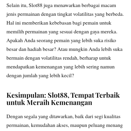
Selain itu, Slot88 juga menawarkan berbagai macam
jenis permainan dengan tingkat volatilitas yang berbeda.
Hal ini memberikan kebebasan bagi pemain untuk
memilih permainan yang sesuai dengan gaya mereka.
Apakah Anda seorang pemain yang lebih suka risiko
besar dan hadiah besar? Atau mungkin Anda lebih suka
bermain dengan volatilitas rendah, berharap untuk
mendapatkan kemenangan yang lebih sering namun
dengan jumlah yang lebih kecil?
Kesimpulan: Slot88, Tempat Terbaik
untuk Meraih Kemenangan
Dengan segala yang ditawarkan, baik dari segi kualitas
permainan, kemudahan akses, maupun peluang menang