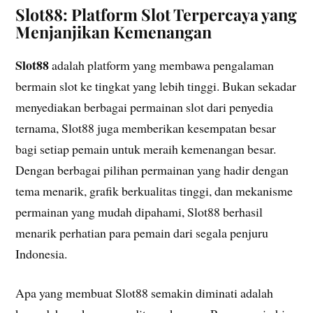
Slot88: Platform Slot Terpercaya yang
Menjanjikan Kemenangan
Slot88
adalah platform yang membawa pengalaman
bermain slot ke tingkat yang lebih tinggi. Bukan sekadar
menyediakan berbagai permainan slot dari penyedia
ternama, Slot88 juga memberikan kesempatan besar
bagi setiap pemain untuk meraih kemenangan besar.
Dengan berbagai pilihan permainan yang hadir dengan
tema menarik, grafik berkualitas tinggi, dan mekanisme
permainan yang mudah dipahami, Slot88 berhasil
menarik perhatian para pemain dari segala penjuru
Indonesia.
Apa yang membuat Slot88 semakin diminati adalah