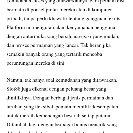
kemudahan akses yang ditawarkannya. Para pemain bisa
bermain di ponsel pintar mereka atau di komputer
pribadi, tanpa perlu khawatir tentang gangguan teknis.
Platform ini mengutamakan kenyamanan pengguna
dengan antarmuka yang bersih, navigasi yang mudah,
dan proses permainan yang lancar. Tak heran jika
semakin banyak orang yang tertarik mencoba
peruntungan mereka di sini.
Namun, tak hanya soal kemudahan yang ditawarkan,
Slot88 juga dikenal dengan peluang besar yang
dimilikinya. Dengan berbagai jenis permainan dan
taruhan yang fleksibel, pemain memiliki kesempatan
untuk meraih kemenangan besar di setiap putaran.
Ditambah lagi dengan berbagai bonus menarik yang