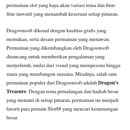
permainan slot yang kaya akan variasi tema dan fitur-
fitur inovatif yang menambah keseruan setiap putaran.
Dragoonsoft dikenal dengan kualitas grafis yang
memukau, serta desain permainan yang menawan.
Permainan yang dikembangkan oleh Dragoonsoft
dirancang untuk memberikan pengalaman yang
menyeluruh, mulai dari visual yang mempesona hingga
suara yang membangun suasana. Misalnya, salah satu
Dragon’s
permainan populer dari Dragoonsoft adalah
Treasure
. Dengan tema petualangan dan hadiah besar
yang menanti di setiap putaran, permainan ini menjadi
favorit para pemain Slot88 yang mencari kemenangan
besar.