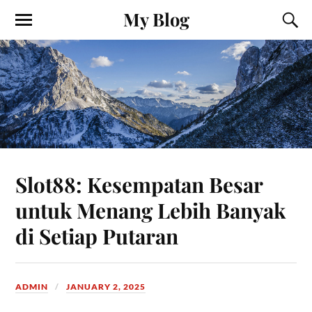
My Blog
Slot88: Kesempatan Besar
untuk Menang Lebih Banyak
di Setiap Putaran
ADMIN
JANUARY 2, 2025