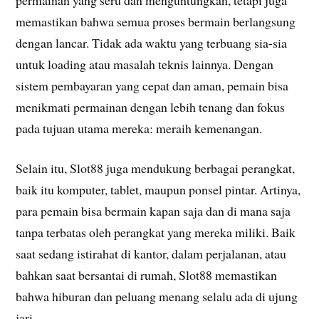
memastikan bahwa semua proses bermain berlangsung
dengan lancar. Tidak ada waktu yang terbuang sia-sia
untuk loading atau masalah teknis lainnya. Dengan
sistem pembayaran yang cepat dan aman, pemain bisa
menikmati permainan dengan lebih tenang dan fokus
pada tujuan utama mereka: meraih kemenangan.
Selain itu, Slot88 juga mendukung berbagai perangkat,
baik itu komputer, tablet, maupun ponsel pintar. Artinya,
para pemain bisa bermain kapan saja dan di mana saja
tanpa terbatas oleh perangkat yang mereka miliki. Baik
saat sedang istirahat di kantor, dalam perjalanan, atau
bahkan saat bersantai di rumah, Slot88 memastikan
bahwa hiburan dan peluang menang selalu ada di ujung
jari.