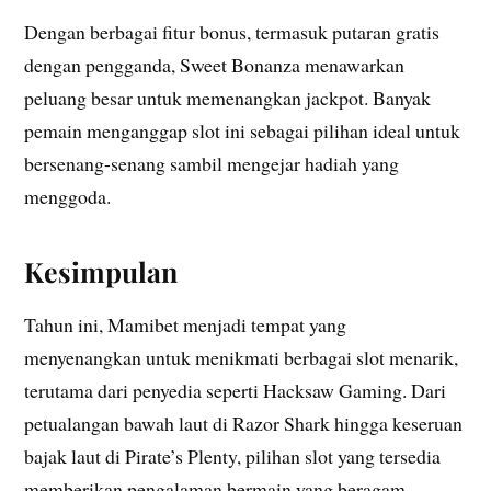
Dengan berbagai fitur bonus, termasuk putaran gratis
dengan pengganda, Sweet Bonanza menawarkan
peluang besar untuk memenangkan jackpot. Banyak
pemain menganggap slot ini sebagai pilihan ideal untuk
bersenang-senang sambil mengejar hadiah yang
menggoda.
Kesimpulan
Tahun ini, Mamibet menjadi tempat yang
menyenangkan untuk menikmati berbagai slot menarik,
terutama dari penyedia seperti Hacksaw Gaming. Dari
petualangan bawah laut di Razor Shark hingga keseruan
bajak laut di Pirate’s Plenty, pilihan slot yang tersedia
memberikan pengalaman bermain yang beragam.