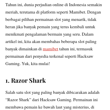
Tahun ini, dunia perjudian online di Indonesia semakin
meriah, terutama di platform seperti Mamibet. Dengan
berbagai pilihan permainan slot yang menarik, tidak
heran jika banyak pemain yang terus kembali untuk
menikmati pengalaman bermain yang seru. Dalam
artikel ini, kita akan membahas beberapa slot paling
banyak dimainkan di
mamibet
tahun ini, termasuk
permainan dari penyedia terkenal seperti Hacksaw
Gaming. Yuk, kita mulai!
1. Razor Shark
Salah satu slot yang paling banyak dibicarakan adalah
“Razor Shark” dari Hacksaw Gaming. Permainan ini
membawa pemain ke bawah laut yang misterius, di