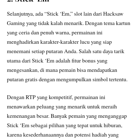
Selanjutnya, ada “Stick ‘Em,” slot lain dari Hacksaw
Gaming yang tidak kalah menarik. Dengan tema kartun
yang ceria dan penuh warna, permainan ini
menghadirkan karakter-karakter lucu yang siap
menemani setiap putaran Anda. Salah satu daya tarik
utama dari Stick ‘Em adalah fitur bonus yang
mengesankan, di mana pemain bisa mendapatkan
putaran gratis dengan mengumpulkan simbol tertentu.
Dengan RTP yang kompetitif, permainan ini
menawarkan peluang yang menarik untuk meraih
kemenangan besar. Banyak pemain yang menganggap
Stick ‘Em sebagai pilihan yang tepat untuk hiburan,
karena kesederhanaannya dan potensi hadiah yang