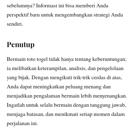
sebelumnya? Informasi ini bisa memberi Anda
perspektif baru untuk mengembangkan strategi Anda
sendiri.
Penutup
Bermain toto togel tidak hanya tentang keberuntungan;
ia melibatkan keterampilan, analisis, dan pengelolaan
yang bijak. Dengan mengikuti trik-trik cerdas di atas,
Anda dapat meningkatkan peluang menang dan
menjadikan pengalaman bermain lebih menyenangkan.
Ingatlah untuk selalu bermain dengan tanggung jawab,
menjaga batasan, dan menikmati setiap momen dalam
perjalanan ini.