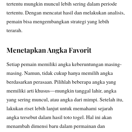
tertentu mungkin muncul lebih sering dalam periode
tertentu. Dengan mencatat hasil dan melakukan analisis,
pemain bisa mengembangkan strategi yang lebih
terarah.
Menetapkan Angka Favorit
Setiap pemain memiliki angka keberuntungan masing-
masing. Namun, tidak cukup hanya memilih angka
berdasarkan perasaan. Pilihlah beberapa angka yang
memiliki arti khusus—mungkin tanggal lahir, angka
yang sering muncul, atau angka dari mimpi. Setelah itu,
lakukan riset lebih lanjut untuk memahami sejarah
angka tersebut dalam hasil toto togel. Hal ini akan
menambah dimensi baru dalam permainan dan