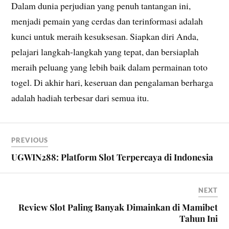
Dalam dunia perjudian yang penuh tantangan ini,
menjadi pemain yang cerdas dan terinformasi adalah
kunci untuk meraih kesuksesan. Siapkan diri Anda,
pelajari langkah-langkah yang tepat, dan bersiaplah
meraih peluang yang lebih baik dalam permainan toto
togel. Di akhir hari, keseruan dan pengalaman berharga
adalah hadiah terbesar dari semua itu.
PREVIOUS
UGWIN288: Platform Slot Terpercaya di Indonesia
NEXT
Review Slot Paling Banyak Dimainkan di Mamibet
Tahun Ini