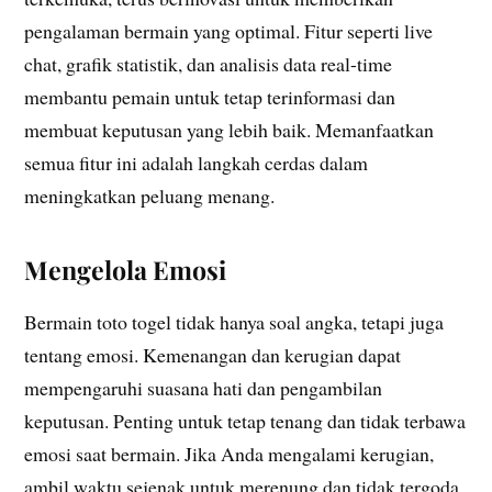
pengalaman bermain yang optimal. Fitur seperti live
chat, grafik statistik, dan analisis data real-time
membantu pemain untuk tetap terinformasi dan
membuat keputusan yang lebih baik. Memanfaatkan
semua fitur ini adalah langkah cerdas dalam
meningkatkan peluang menang.
Mengelola Emosi
Bermain toto togel tidak hanya soal angka, tetapi juga
tentang emosi. Kemenangan dan kerugian dapat
mempengaruhi suasana hati dan pengambilan
keputusan. Penting untuk tetap tenang dan tidak terbawa
emosi saat bermain. Jika Anda mengalami kerugian,
ambil waktu sejenak untuk merenung dan tidak tergoda