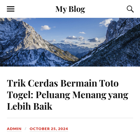
My Blog
Trik Cerdas Bermain Toto
Togel: Peluang Menang yang
Lebih Baik
ADMIN
OCTOBER 25, 2024