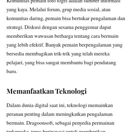
Komunitas pemain toto togel adalah sumber informasi
yang kaya. Melalui forum, grup media sosial, atau
komunitas daring, pemain bisa bertukar pengalaman dan
strategi. Diskusi dengan sesama penggemar dapat
memberikan wawasan berharga tentang cara bermain
yang lebih efektif. Banyak pemain berpengalaman yang
bersedia membagikan trik-trik yang telah mereka
pelajari, yang bisa sangat membantu bagi pendatang
baru.
Memanfaatkan Teknologi
Dalam dunia digital saat ini, teknologi memainkan
peranan penting dalam meningkatkan pengalaman
bermain. Dragoonsoft, sebagai penyedia permainan
terkemuka, terus berinovasi untuk memberikan